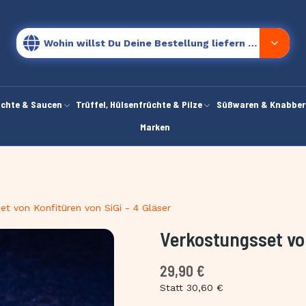
Wohin willst Du Deine Bestellung liefern lassen?
chte & Saucen
Trüffel, Hülsenfrüchte & Pilze
Süßwaren & Knabber
Marken
et von Konfitüren von SiGi - 4 Gläser
Verkostungsset von
29,90 €
Statt 30,60 €