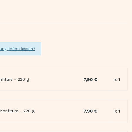
ung liefern lassen?
7,90 €
x 1
fitüre - 220 g
7,90 €
x 1
Konfitüre - 220 g