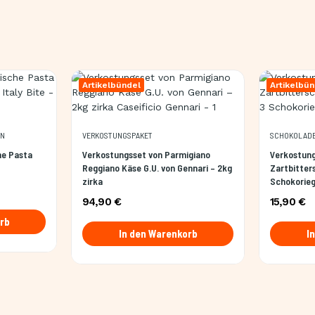
Artikelbündel
Artikelbün
LN
VERKOSTUNGSPAKET
SCHOKOLAD
he Pasta
Verkostungsset von Parmigiano
Verkostung
Reggiano Käse G.U. von Gennari – 2kg
Zartbitter
zirka
Schokorieg
94,90 €
15,90 €
rb
In den Warenkorb
I