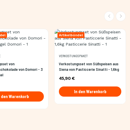
del
Artikelbündel
E
VERKOSTUNGSPAKET
sset von
Verkostungsset von Süßspeisen aus
schokolade von Domori - 3
Siena von Pasticcerie Sinatti - 1,6kg
el
45,90 €
In den Warenkorb
n den Warenkorb