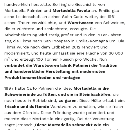
handwerklich herstellte. So fing die Geschichte von
Mortadella Palmieri und
Mortadella Favola
an. Emilio gab
seine Leidenschaft an seinen Sohn Carlo weiter, der 1961
seinen Traum verwirklichte, und
Wurstwaren
von Schweinen,
die er züchtete und schlachtete, erzeugte. Die
Arbeitsbelastung wird stetig größer und in den 70.er Jahren
zog die Firma nach San Prospero in Emilia-Romagna um. Die
Firma wurde nach dem Erdbeben 2012 renoviert und
modernisiert, und heute umfasst sie eine Fläche von 30 000
2
m
und erzeugt 100 Tonnen Fleisch pro Woche. Nun
verbindet die Wurstwarenfabrik Palmieri die Tradition
und handwerkliche Herstellung mit modernsten
Produktionsmethoden und -anlagen
.
1997 hatte Carlo Palmieri die Idee,
Mortadella in die
Schweinerinde zu füllen, und sie in Steinbacköfen
, die
noch heute in Betrieb sind,
zu garen
. Diese Hülle erlaubt eine
frische und duftende
Wurstware zu erhalten, wie sie frisch
aus dem Ofen ist. Diese Erfindung wurde patentiert und
machte diese Mortadella einzigartig. Bei der Verkostung
sagte jemand: „
Diese Mortadella schmeckt wie ein