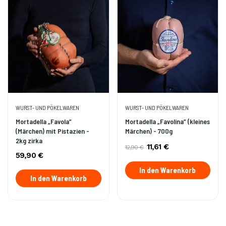
WURST- UND PÖKELWAREN
WURST- UND PÖKELWAREN
Mortadella „Favola”
Mortadella „Favolina” (kleines
(Märchen) mit Pistazien -
Märchen) - 700g
2kg zirka
11,61 €
12,90 €
59,90 €
In den Warenkorb
In den Warenkorb