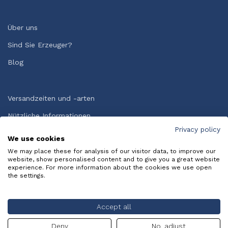
Über uns
Sind Sie Erzeuger?
Blog
Versandzeiten und -arten
Nützliche Informationen
Privacy policy
Allgemeine Geschäftsbedingungen
We use cookies
HÄUFIG GESTELLTE FRAGEN
We may place these for analysis of our visitor data, to improve our
website, show personalised content and to give you a great website
experience. For more information about the cookies we use open
Copyright © Italy Bite Srl. Creato da
X-BRAIN SRL
.
Privacy
the settings.
Policy
-
Cookie Policy
Accept all
Deny
No, adjust