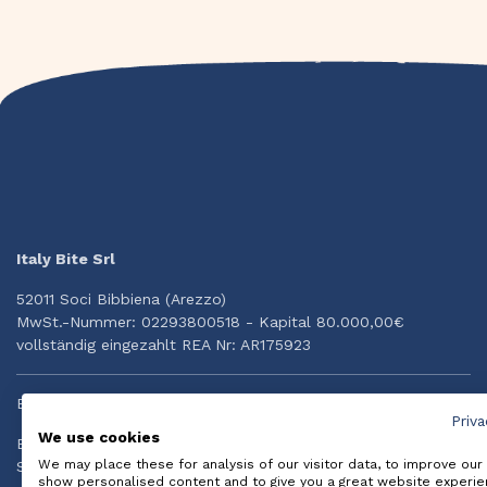
Italy Bite Srl
52011 Soci Bibbiena (Arezzo)
MwSt.-Nummer: 02293800518 - Kapital 80.000,00€
vollständig eingezahlt REA Nr: AR175923
Brauchst Du Hilfe?
Priva
We use cookies
Email: info@italybite.it
We may place these for analysis of our visitor data, to improve our
Schnelle Hilfe per Whatsapp: +39 334.3874834
show personalised content and to give you a great website experie