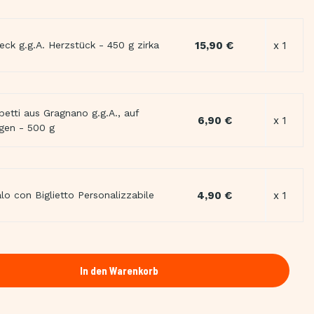
15,90 €
x 1
eck g.g.A. Herzstück - 450 g zirka
betti aus Gragnano g.g.A., auf
6,90 €
x 1
gen - 500 g
4,90 €
x 1
lo con Biglietto Personalizzabile
In den Warenkorb