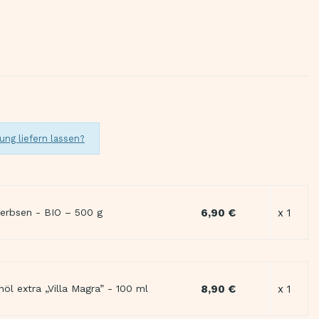
ung liefern lassen?
6,90 €
x 1
rerbsen - BIO – 500 g
8,90 €
x 1
nöl extra „Villa Magra” - 100 ml