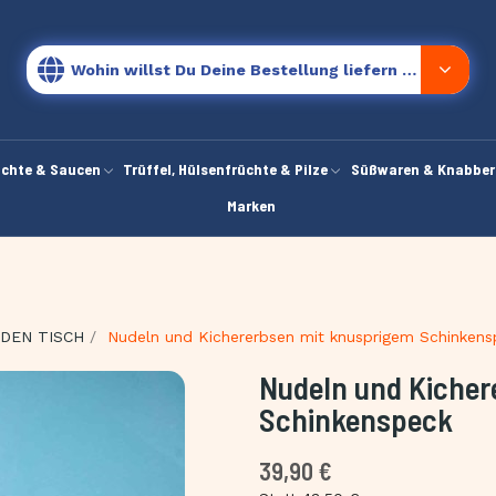
Wohin willst Du Deine Bestellung liefern lassen?
chte & Saucen
Trüffel, Hülsenfrüchte & Pilze
Süßwaren & Knabber
Marken
 DEN TISCH
Nudeln und Kichererbsen mit knusprigem Schinkens
Nudeln und Kicher
Schinkenspeck
39,90 €