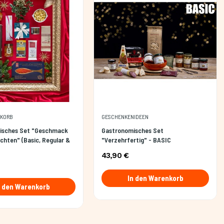
SKORB
GESCHENKENIDEEN
isches Set "Geschmack
Gastronomisches Set
chten" (Basic, Regular &
"Verzehrfertig" - BASIC
43,90 €
In den Warenkorb
n den Warenkorb