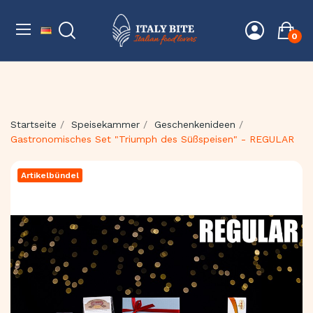
0
Startseite
Speisekammer
Geschenkenideen
Gastronomisches Set "Triumph des Süßspeisen" - REGULAR
Artikelbündel