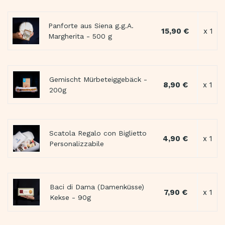
Panforte aus Siena g.g.A.
15,90 €
x 1
Margherita - 500 g
Gemischt Mürbeteiggebäck -
8,90 €
x 1
200g
Scatola Regalo con Biglietto
4,90 €
x 1
Personalizzabile
Baci di Dama (Damenküsse)
7,90 €
x 1
Kekse - 90g