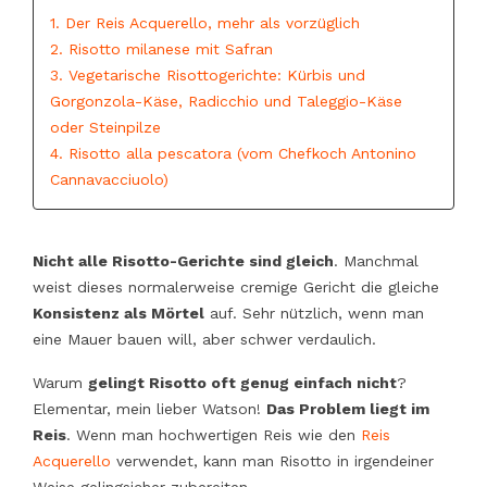
1. Der Reis Acquerello, mehr als vorzüglich
2. Risotto milanese mit Safran
3. Vegetarische Risottogerichte: Kürbis und
Gorgonzola-Käse, Radicchio und Taleggio-Käse
oder Steinpilze
4. Risotto alla pescatora (vom Chefkoch Antonino
Cannavacciuolo)
Nicht alle Risotto-Gerichte sind gleich
. Manchmal
weist dieses normalerweise cremige Gericht die gleiche
Konsistenz als Mörtel
auf. Sehr nützlich, wenn man
eine Mauer bauen will, aber schwer verdaulich.
Warum
gelingt Risotto oft genug einfach nicht
?
Elementar, mein lieber Watson!
Das Problem liegt im
Reis
. Wenn man hochwertigen Reis wie den
Reis
Acquerello
verwendet, kann man Risotto in irgendeiner
Weise gelingsicher zubereiten.