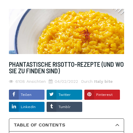
PHANTASTISCHE RISOTTO-REZEPTE (UND WO
SIE ZU FINDEN SIND)
6108
Ansichten
04/02/2022
Durch
Italy bite
Teilen
Twitter
Pinterest
LinkedIn
Tumblr
TABLE OF CONTENTS