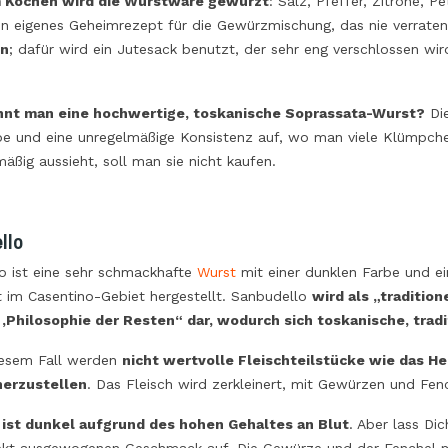
 Kochen wird die Wurstware gewürzt
: Salz, Pfeffer, Zitrone, P
ein eigenes Geheimrezept für die Gewürzmischung, das nie verrate
en
; dafür wird ein Jutesack benutzt, der sehr eng verschlossen wi
nnt man eine hochwertige, toskanische Soprassata-Wurst?
Die
be und eine unregelmäßige Konsistenz auf, wo man viele Klümpche
äßig aussieht, soll man sie nicht kaufen.
llo
o ist eine sehr schmackhafte
Wurst
mit einer dunklen Farbe und ein
t im Casentino-Gebiet hergestellt. Sanbudello
wird als „traditio
e ‚Philosophie der Resten“ dar, wodurch sich toskanische, tra
iesem Fall werden
nicht wertvolle Fleischteilstücke wie das H
herzustellen
. Das Fleisch wird zerkleinert, mit Gewürzen und Fe
 ist dunkel aufgrund des hohen Gehaltes an Blut
. Aber lass Di