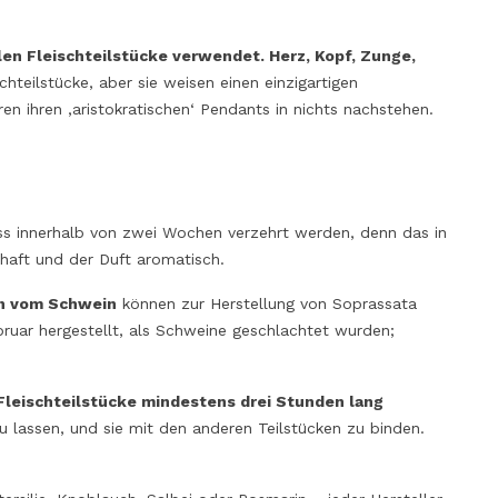
ZUR ENTDECKUNG VON
‘NDUJA AUS KA
en Fleischteilstücke verwendet. Herz, Kopf, Zunge,
ITALIENISCHEN KÄSEN AUS
GESCHMACKSKO
ischteilstücke, aber sie weisen einen einzigartigen
ROHMILCH
UND REZEPTE
en ihren ‚aristokratischen‘ Pendants in nichts nachstehen.
33673
Ansichten
30614
Ansichten
Unter Rohmilch versteht man eine
Die ‘Nduja aus Kala
Milch, die keiner Hitzebehandlung
süchtig machende 
unterzogen wird, bevor sie zu Käse
Du einmal diese W
uss innerhalb von zwei Wochen verzehrt werden, denn das in
verarbeitet wird. Nach Slow Food sind
hast, willst Du sie 
zhaft und der Duft aromatisch.
die Käse aus dieser Milchsorte - d.h.
scharf aber auch a
italienische Käse aus Rohmilch - die
cremig; sie kann vi
en vom Schwein
können zur Herstellung von Soprassata
einzigen, die eine...
hervorheben und Dic
ruar hergestellt, als Schweine geschlachtet wurden;
Read more
Read more
 Fleischteilstücke mindestens drei Stunden lang
 lassen, und sie mit den anderen Teilstücken zu binden.