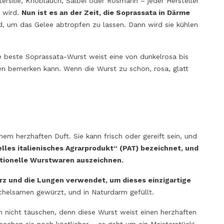
etersilie, Knoblauch, Salbei oder Rosmarin – jeder Hersteller
n wird.
Nun ist es an der Zeit, die Soprassata in Därme
rd, um das Gelee abtropfen zu lassen. Dann wird sie kühlen
 beste Soprassata-Wurst weist eine von dunkelrosa bis
n bemerken kann. Wenn die Wurst zu schön, rosa, glatt
em herzhaften Duft. Sie kann frisch oder gereift sein, und
nelles italienisches Agrarprodukt“ (PAT) bezeichnet, und
ditionelle Wurstwaren auszeichnen.
erz und die Lungen verwendet, um dieses einzigartige
nchelsamen gewürzt, und in Naturdarm gefüllt.
ch nicht täuschen, denn diese Wurst weist einen herzhaften