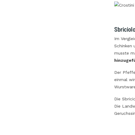
Sbriciol
Im Vergle
Schinken 
musste m
hinzugef
Der Pfeffe
einmal wi
Wurstwaren
Die Sbric
Die Landw
Geruchssi