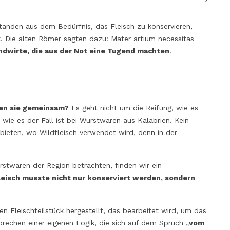
Quartirolo Lombardo
eins der köstlichsten und ikonischen
Käse, der die Gesc
Produkte unseres Landes ist. Aber
standen aus dem Bedürfnis, das Fleisch zu konservieren,
seines Gebietes erz
weißt Du, worin sich ein ganzer
ht. Die alten Römer sagten dazu:
Mater artium necessitas
auch um eine sehr v
Rohschinken von einem Schinken in
ndwirte, die aus der Not eine Tugend machten
.
anwendbare Zutat, 
Scheiben unterscheidet? Lies den
von Vorspeisen bis 
Artikel und mache Platz in der...
Geschmack und...
Read more
Read more
en sie gemeinsam?
Es geht nicht um die Reifung, wie es
 wie es der Fall ist bei Wurstwaren aus Kalabrien. Kein
bieten, wo Wildfleisch verwendet wird, denn in der
twaren der Region betrachten, finden wir ein
eisch musste nicht nur konserviert werden, sondern
n Fleischteilstück hergestellt, das bearbeitet wird, um das
rechen einer eigenen Logik, die sich auf dem Spruch „
vom