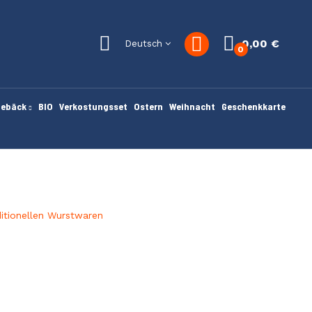
0,00 €
Deutsch
0
gebäck
BIO
Verkostungsset
Ostern
Weihnacht
Geschenkkarte
itionellen Wurstwaren