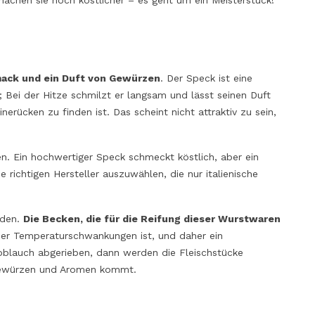
chen sie noch köstlicher – es geht um ein Meisterstück!
mack und ein Duft von Gewürzen
. Der Speck ist eine
Bei der Hitze schmilzt er langsam und lässt seinen Duft
erücken zu finden ist. Das scheint nicht attraktiv zu sein,
n. Ein hochwertiger Speck schmeckt köstlich, aber ein
e richtigen Hersteller auszuwählen, die nur italienische
nden.
Die Becken, die für die Reifung dieser Wurstwaren
ber Temperaturschwankungen ist, und daher ein
oblauch abgerieben, dann werden die Fleischstücke
, Gewürzen und Aromen kommt.