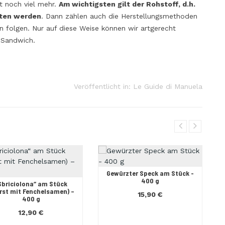
t noch viel mehr.
Am wichtigsten gilt der Rohstoff, d.h.
alten werden
. Dann zählen auch die Herstellungsmethoden
 folgen. Nur auf diese Weise können wir artgerecht
n Sandwich.
Veröffentlicht in:
Le Guide di Manuela
Gewürzter Speck am Stück -
400 g
Sbriciolona“ am Stück
rst mit Fenchelsamen) –
15,90 €
400 g
12,90 €