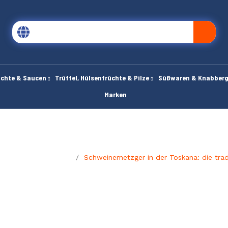
chte & Saucen
Trüffel, Hülsenfrüchte & Pilze
Süßwaren & Knabber
Marken
Le Guide di Manuela
Schweinemetzger in der Toskana: die trad