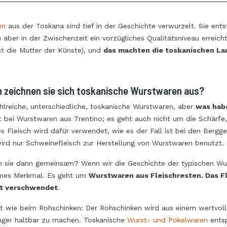
er Packung Reis
von den Thunfischfabriken in
 schon daran gedacht,
Marzamemi! Tradition und ökologische
en
aus der Toskana sind tief in der Geschichte verwurzelt. Sie ent
Gebiet, die
Nachhaltigkeit. Sie werden im
aber in der Zwischenzeit ein vorzügliches Qualitätsniveau erreic
niken und die
Mittelmeer ausschließlich geangelt und
st die Mutter der Künste), und
das machten die toskanischen La
oden sind? Natürlich
vollständig von Hand bearbeitet. Es
s den Geschmack.
geht um eine Köstlichkeit, die...
Read more
 zeichnen sie sich toskanische Wurstwaren aus?
hlreiche, unterschiedliche, toskanische Wurstwaren, aber
was hab
st bei Wurstwaren aus Trentino; es geht auch nicht um die Schärfe,
 Fleisch wird dafür verwendet, wie es der Fall ist bei den Bergge
ird nur Schweinefleisch zur Herstellung von Wurstwaren benutzt.
 sie dann gemeinsam? Wenn wir die Geschichte der typischen Wurs
mes Merkmal. Es geht um
Wurstwaren aus Fleischresten. Das Fl
ht verschwendet
.
ht wie beim Rohschinken: Der Rohschinken wird aus einem wertvolle
änger haltbar zu machen. Toskanische
Wurst- und Pökelwaren
entsp