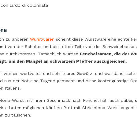
ona
ich zu anderen
Wurstwaren
scheint diese Wurstware eine echte Fei
und von der Schulter und die fetten Teile von der Schweinebacke
an durchkommen. Tatsächlich wurden
Fenchelsamen, die der Wu
ügt, um den Mangel an schwarzem Pfeffer auszugleichen
.
r war ein wertvolles und sehr teures Gewürz, und war daher selte
rd aus der Not eine Tugend gemacht und diese kostengünstige Opt
 Italiens.
iolona-Wurst mit ihrem Geschmack nach Fenchel half auch dabei,
irte boten möglichen Käufern Brot mit Sbriciolona-Wurst angeblic
nn zu täuschen.