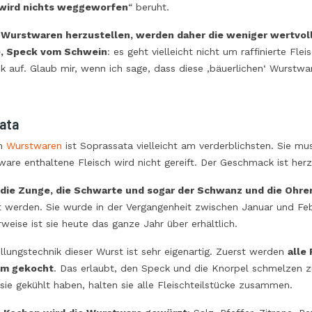
SCHEN REISSORTEN
wird nichts weggeworfen
“ beruht.
UNTERSCHIEDE ZWISCHEN
en
GRANA PADANO UND
Wurstwaren herzustellen, werden daher die weniger wertvoll
ist Reis selten nur als
PARMIGIANO REGGIANO
, Speck vom Schwein
: es geht vielleicht nicht um raffinierte Fle
rachtet. Es geht um
38583
Ansichten
auf. Glaub mir, wenn ich sage, dass diese ‚bäuerlichen‘ Wurstwar
für viele traditionelle
Parmigiano Reggiano und Grana
ezepte. Timbales,
Padano haben eine ähnliche Form,
etten, Reis-
Farbe und Teig, aber sie müssen
ata
issalate… Die
verschiedene von den dazugehörenden
sche...
en
Wurstwaren
ist Soprassata vielleicht am verderblichsten. Sie m
Schutzkonsortien erteilte
are enthaltene Fleisch wird nicht gereift. Der Geschmack ist her
Produktspezifikationen entsprechen.
Hier haben wir zwei großartige
 die Zunge, die Schwarte und sogar der Schwanz und die Ohr
italienische...
 werden. Sie wurde in der Vergangenheit zwischen Januar und Feb
rweise ist sie heute das ganze Jahr über erhältlich.
Read more
llungstechnik dieser Wurst ist sehr eigenartig. Zuerst werden
alle
m gekocht
. Das erlaubt, den Speck und die Knorpel schmelzen zu
ie gekühlt haben, halten sie alle Fleischteilstücke zusammen.