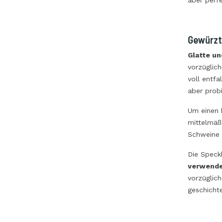
aber perf
Gewürzt
Glatte un
vorzüglic
voll entfa
aber probi
Um einen 
mittelmäßi
Schweine 
Die Speck
verwende
vorzüglic
geschicht