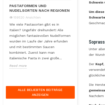
DIE ITALIENI
Schwein 
PASTAFORMEN UND
47651
Ansicht
NUDELSORTEN NACH REGIONEN
Um diese 
Für uns Italiener 
159520
Ansichten
Schwarte
eine Beilage bet
Geschmack 
Wie viele Pastasorten gibt es in
eine echte Zutat 
Italien? Ungefähr dreihundert! Alle
und innovative R
möglichen fantasievollen Nudelformen
Risotto, Reiskrok
Soprass
wurden im Laufe der Jahre erfunden
Hackbällchen, Re
und mit bestimmten Saucen
regionale kulinari
Unter all
t
kombiniert. Zuerst kann man
der Wurstw
Read more
italienische Pasta in zwei große...
Der
Kopf,
Read more
verwendet
glückliche
Die Herste
ALLE BELIEBTEN BEITRÄGE
gemeinsa
ANZEIGEN
Nachdem s