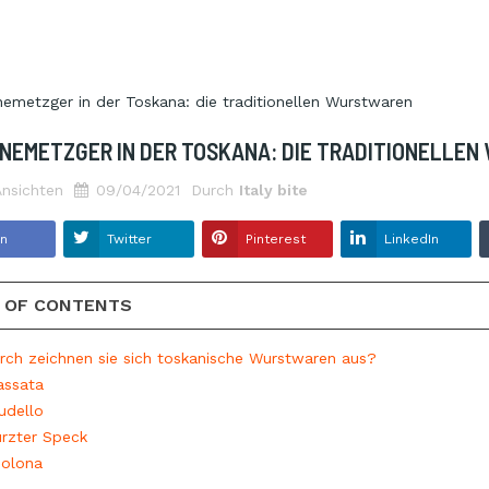
NEMETZGER IN DER TOSKANA: DIE TRADITIONELLE
nsichten
09/04/2021
Durch
Italy bite
en
Twitter
Pinterest
LinkedIn
 OF CONTENTS
rch zeichnen sie sich toskanische Wurstwaren aus?
assata
eiskörner der
In Öl wird nicht nur Thunfisch
udello
i
eingelegt
rzter Speck
n
3874
Ansichten
iolona
l überlegt, wie viel
Die großen Bernsteinmakrelen direkt