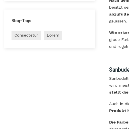
Nach dem
besitzt s
abzufüll
Blog-Tags
gelassen.
Wie erke
Consectetur
Lorem
graue Far
und regelm
Sanbude
Sanbudell
wird meis
stellt di
Auch in d
Produkt 
Die Farbe