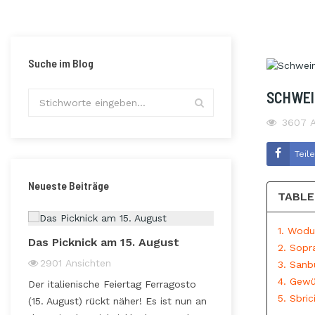
Suche im Blog
SCHWEI
3607
A
Teil
Neueste Beiträge
TABLE
1. Wodu
Das Picknick am 15. August
2. Sopr
Vorzügliche R
2901
Ansichten
3. Sanb
Ebene Vercell
4. Gewü
Der italienische Feiertag Ferragosto
3228
Ansichte
5. Sbric
(15. August) rückt näher! Es ist nun an
Hast Du schon ma