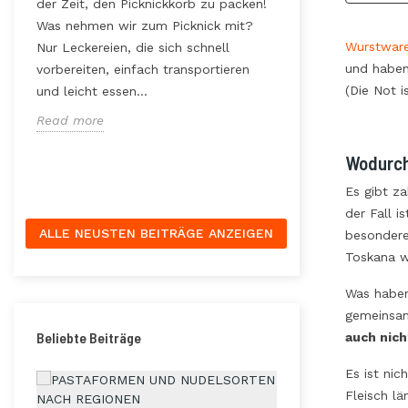
der Zeit, den Picknickkorb zu packen!
r
Arbeit hinter ein
Was nehmen wir zum Picknick mit?
on
steckt? Hast Du
Wurstwar
Nur Leckereien, die sich schnell
wie wichtig das 
und haben 
vorbereiten, einfach transportieren
Bearbeitungstech
(Die Not i
und leicht essen...
,
Verpackungsmeth
Read more
beeinflusst die
Und...
Wodurch
Read more
Es gibt za
der Fall i
ALLE NEUSTEN BEITRÄGE ANZEIGEN
besonderes
Toskana w
Was haben
gemeinsa
Beliebte Beiträge
auch
nic
Es ist nic
Fleisch l