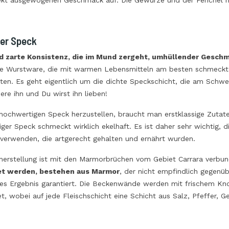
ekt ausgewogenen Geschmack auf. Die Gewürze und der Fenchel ma
er Speck
d zarte Konsistenz, die im Mund zergeht, umhüllender Gesch
he Wurstware, die mit warmen Lebensmitteln am besten schmeckt; 
lten. Es geht eigentlich um die dichte Speckschicht, die am Schwein
ere ihn und Du wirst ihn lieben!
hochwertigen Speck herzustellen, braucht man erstklassige Zutate
ger Speck schmeckt wirklich ekelhaft. Es ist daher sehr wichtig, di
verwenden, die artgerecht gehalten und ernährt wurden.
herstellung ist mit den Marmorbrüchen vom Gebiet Carrara verbu
t werden, bestehen aus Marmor
, der nicht empfindlich gegenü
hes Ergebnis garantiert. Die Beckenwände werden mit frischem Kn
et, wobei auf jede Fleischschicht eine Schicht aus Salz, Pfeffer