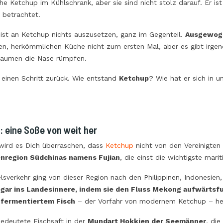
he Ketchup im Kühlschrank, aber sie sind nicht stolz darauf. Er is
 betrachtet.
SCHEN REISSORTEN
 ist an Ketchup nichts auszusetzen, ganz im Gegenteil.
Ausgewoge
hen, herkömmlichen Küche nicht zum ersten Mal, aber es gibt irge
en
Gaumen die Nase rümpfen.
ist Reis selten nur als
UNTERSCHIEDE ZWISCHEN
rachtet. Es geht um
 einen Schritt zurück. Wie entstand
Ketchup
? Wie hat er sich in
GRANA PADANO UND
für viele traditionelle
PARMIGIANO REGGIANO
ezepte. Timbales,
38583
Ansichten
etten, Reis-
issalate… Die
Parmigiano Reggiano und Grana
 eine Soße von weit her
sche...
Padano haben eine ähnliche Form,
 wird es Dich überraschen, dass
Ketchup
nicht von den Vereinigten
Farbe und Teig, aber sie müssen
nregion Südchinas namens Fujian
, die einst die wichtigste mar
verschiedene von den dazugehörenden
Schutzkonsortien erteilte
lsverkehr ging von dieser Region nach den Philippinen, Indonesi
Produktspezifikationen entsprechen.
gar ins Landesinnere, indem sie den Fluss Mekong aufwärtsf
Hier haben wir zwei großartige
 fermentiertem Fisch
– der Vorfahr von modernem Ketchup – her
italienische...
bedeutete
Fischsaft
in der
Mundart Hokkien der Seemänner
, di
Read more