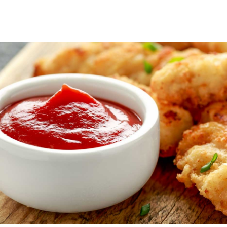
In Öl wird nicht nur Thunfisch
eingelegt
3874
Ansichten
eiskörner der
Die großen Bernsteinmakrelen direkt
i