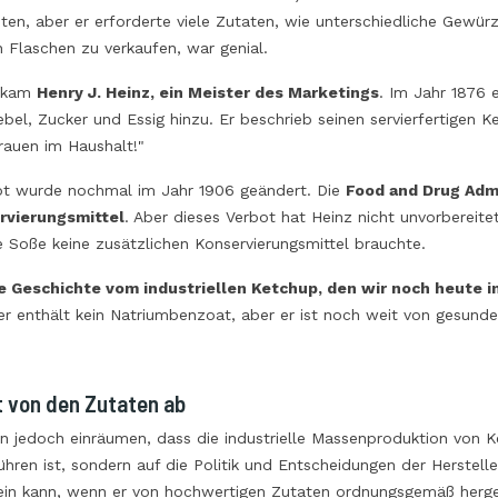
ten, aber er erforderte viele Zutaten, wie unterschiedliche Gewür
 Flaschen zu verkaufen, war genial.
 kam
Henry J. Heinz, ein Meister des Marketings
. Im Jahr 1876 
bel, Zucker und Essig hinzu. Er beschrieb seinen servierfertigen K
rauen im Haushalt!"
t wurde nochmal im Jahr 1906 geändert. Die
Food and Drug Adm
rvierungsmittel
. Aber dieses Verbot hat Heinz nicht unvorbereite
e Soße keine zusätzlichen Konservierungsmittel brauchte.
ie Geschichte vom industriellen Ketchup, den wir noch heute
er enthält kein Natriumbenzoat, aber er ist noch weit von gesund
t von den Zutaten ab
 jedoch einräumen, dass die industrielle Massenproduktion von Ke
hren ist, sondern auf die Politik und Entscheidungen der Herstelle
ein kann, wenn er von hochwertigen Zutaten ordnungsgemäß herges