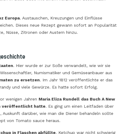
nz Europa
. Austauschen, Kreuzungen und Einflüsse
reichen. Dieses neue Rezept gewann sofort an Popularität
ze, Nüsse, Zitronen oder Austern hinzu.
geschichte
taaten
. Hier wurde er zur Soße verwandelt, wie wir sie
, Wissenschaftler, Numismatiker und Gemüseanbauer aus
omaten zu ersetzen
. Im Jahr 1812 veröffentlichte er das
randy und viele Gewürze. Es hatte sofort Erfolg.
 vor wenigen Jahren
Maria Eliza Rundell
das Buch
A New
 veröffentlicht hatte
. Es ging um einen Leitfaden über
, Auskunft darüber, wie man die Diener behandeln sollte
zept von
Tomato sauce
heraus.
tchup in Flaschen abfüllte
. Ketchup war nicht schwierig