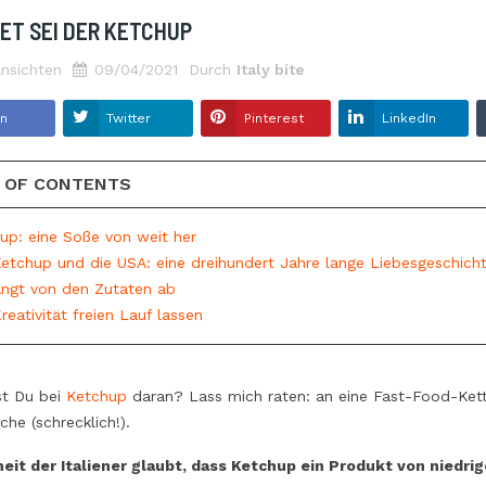
von den Thunfischfabriken in
ET SEI DER KETCHUP
n
Marzamemi! Tradition und ökologische
l überlegt, wie viel
nsichten
09/04/2021
Durch
Italy bite
Nachhaltigkeit. Sie werden im
er Packung Reis
Mittelmeer ausschließlich geangelt und
 schon daran gedacht,
en
Twitter
Pinterest
LinkedIn
vollständig von Hand bearbeitet. Es
Gebiet, die
geht um eine Köstlichkeit, die...
niken und die
 OF CONTENTS
Read more
oden sind? Natürlich
s den Geschmack.
hup: eine Soße von weit her
Ketchup und die USA: eine dreihundert Jahre lange Liebesgeschich
ängt von den Zutaten ab
reativität freien Lauf lassen
t Du bei
Ketchup
daran? Lass mich raten: an eine Fast-Food-Ke
che (schrecklich!).
eit der Italiener glaubt, dass Ketchup ein Produkt von niedrige