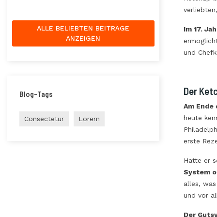
verliebte
ALLE BELIEBTEN BEITRÄGE
Im 17. Ja
ANZEIGEN
ermöglich
und Chefkö
Der Ketc
Blog-Tags
Am Ende d
heute ken
Consectetur
Lorem
Philadelph
erste Rez
Hatte er 
System o
alles, was
und vor a
Der Gutsv