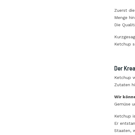
Zuerst di
Menge hin
Die Qualit
Kurzgesag
Ketchup so
Der Krea
Ketchup w
Zutaten h
Wir könne
Gemüse un
Ketchup i
Er entsta
Staaten, w