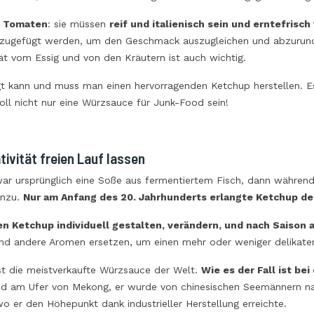
e
Tomaten
: sie müssen
reif und italienisch sein und erntefrisch
zugefügt werden, um den Geschmack auszugleichen und abzurund
ät vom Essig und von den Kräutern ist auch wichtig.
t kann und muss man einen hervorragenden Ketchup herstellen. Es
ll nicht nur eine Würzsauce für Junk-Food sein!
tivität freien Lauf lassen
ar ursprünglich eine Soße aus fermentiertem Fisch, dann während
inzu.
Nur am Anfang des 20. Jahrhunderts erlangte Ketchup de
n Ketchup individuell gestalten, verändern, und nach Saison
d andere Aromen ersetzen, um einen mehr oder weniger delikaten
st die meistverkaufte Würzsauce der Welt.
Wie es der Fall ist be
nd am Ufer von Mekong, er wurde von chinesischen Seemännern na
o er den Höhepunkt dank industrieller Herstellung erreichte.