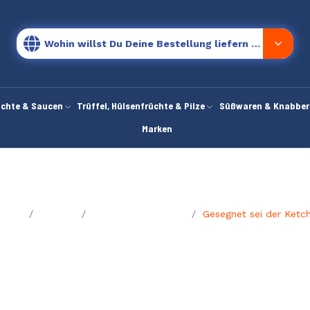
Wohin willst Du Deine Bestellung liefern lassen?
chte & Saucen
Trüffel, Hülsenfrüchte & Pilze
Süßwaren & Knabber
Marken
tseite
Bloggen
Le Guide di Manuela
Gesegnet sei der Ketc