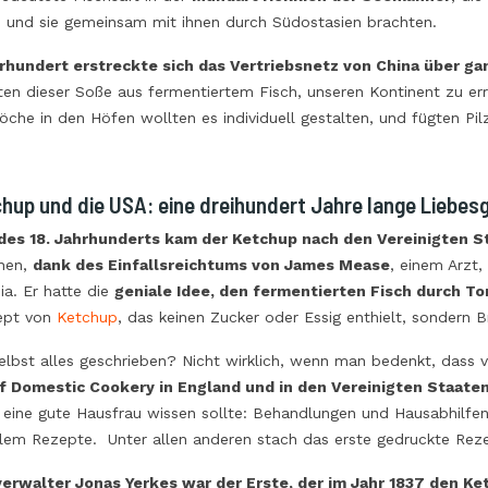
n, und sie gemeinsam mit ihnen durch Südostasien brachten.
hrhundert erstreckte sich das Vertriebsnetz von China über ga
ten dieser Soße aus fermentiertem Fisch, unseren Kontinent zu er
che in den Höfen wollten es individuell gestalten, und fügten Pil
hup und die USA: eine dreihundert Jahre lange Liebes
es 18. Jahrhunderts kam der Ketchup nach den Vereinigten S
nen,
dank des Einfallsreichtums von James Mease
, einem Arzt
ia. Er hatte die
geniale Idee, den fermentierten Fisch durch T
ept von
Ketchup
, das keinen Zucker oder Essig enthielt, sondern B
selbst alles geschrieben? Nicht wirklich, wenn man bedenkt, dass
f Domestic Cookery
in England und in den Vereinigten Staaten
 eine gute Hausfrau wissen sollte: Behandlungen und Hausabhilfen
llem Rezepte. Unter allen anderen stach das erste gedruckte Re
erwalter Jonas Yerkes war der Erste, der im Jahr 1837 den Ke