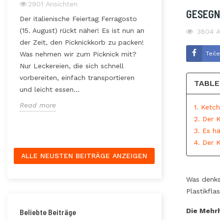
2901
Ansichten
GESEGN
3228
Ansichte
Der italienische Feiertag Ferragosto
Hast Du schon ma
(15. August) rückt näher! Es ist nun an
3804
A
r
Arbeit hinter ein
der Zeit, den Picknickkorb zu packen!
on
steckt? Hast Du
Teil
Was nehmen wir zum Picknick mit?
wie wichtig das 
Nur Leckereien, die sich schnell
Bearbeitungstech
vorbereiten, einfach transportieren
TABLE
,
Verpackungsmeth
und leicht essen...
beeinflusst die
Read more
1. Ketc
Und...
2. Der 
Read more
3. Es h
4. Der K
ALLE NEUSTEN BEITRÄGE ANZEIGEN
Was denks
Plastikflas
Die Mehrh
Beliebte Beiträge