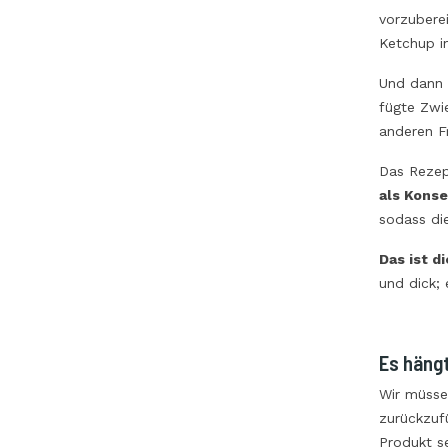
vorzuberei
Ketchup in
Und dann
fügte Zwie
anderen F
Das Rezep
als Konse
sodass di
Das ist d
und dick; 
Es häng
Wir müssen
zurückzufü
Produkt s