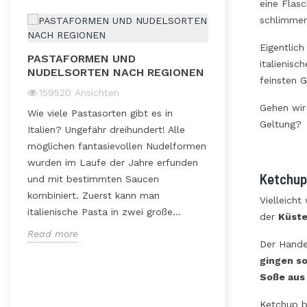
eine Flasc
schlimmer
DIE ITALIENI
Eigentlich
PASTAFORMEN UND
italienisc
47651
Ansicht
NUDELSORTEN NACH REGIONEN
feinsten 
Für uns Italiener 
159520
Ansichten
eine Beilage bet
Gehen wir
Wie viele Pastasorten gibt es in
eine echte Zutat 
Geltung?
Italien? Ungefähr dreihundert! Alle
und innovative R
möglichen fantasievollen Nudelformen
Risotto, Reiskrok
wurden im Laufe der Jahre erfunden
Hackbällchen, Re
Ketchup:
und mit bestimmten Saucen
regionale kulinari
kombiniert. Zuerst kann man
Vielleicht
Read more
italienische Pasta in zwei große...
der
Küste
t
Read more
Der Hande
gingen so
Soße aus
Ketchup 