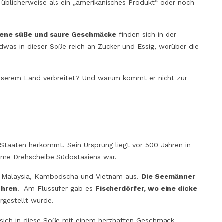
t üblicherweise als ein „amerikanisches Produkt“ oder noch
ne süße und saure Geschmäcke
finden sich in der
ndwas in dieser Soße reich an Zucker und Essig, worüber die
ZUR ENTDECKUNG VON
ITALIENISCHEN KÄSEN AUS
ROHMILCH
‘NDUJA AUS KA
 unserem Land verbreitet? Und warum kommt er nicht zur
GESCHMACKSKO
33673
Ansichten
UND REZEPTE
Unter Rohmilch versteht man eine
30614
Ansichten
Milch, die keiner Hitzebehandlung
Die ‘Nduja aus Kala
unterzogen wird, bevor sie zu Käse
süchtig machende 
verarbeitet wird. Nach Slow Food sind
 Staaten herkommt. Sein Ursprung liegt vor 500 Jahren in
Du einmal diese W
die Käse aus dieser Milchsorte - d.h.
itime Drehscheibe Südostasiens war.
hast, willst Du sie 
italienische Käse aus Rohmilch - die
scharf aber auch a
einzigen, die eine...
en, Malaysia, Kambodscha und Vietnam aus.
Die Seemänner
cremig; sie kann vi
uhren
. Am Flussufer gab es
Fischerdörfer, wo eine dicke
Read more
hervorheben und Dic
gestellt wurde.
Read more
e sich in diese Soße mit einem herzhaften Geschmack