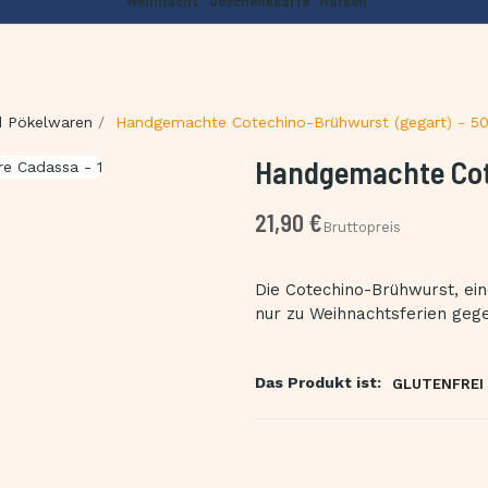
Weihnacht
Geschenkkarte
Marken
d Pökelwaren
Handgemachte Cotechino-Brühwurst (gegart) - 5
Handgemachte Cote
21,90 €
Bruttopreis
Die Cotechino-Brühwurst, ei
nur zu Weihnachtsferien gegess
Das Produkt ist:
GLUTENFREI