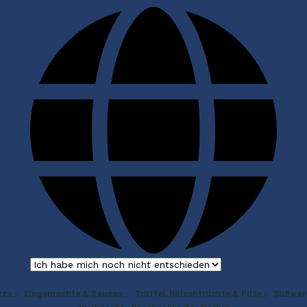
zza
Eingemachte & Saucen
Trüffel, Hülsenfrüchte & Pilze
Süßwar