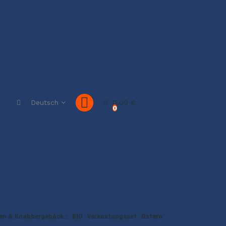
Deutsch
0,00 €
0
en & Knabbergebäck
BIO
Verkostungsset
Ostern