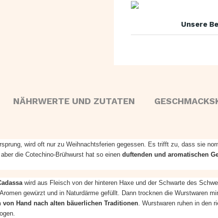
Unsere Be
NÄHRWERTE UND ZUTATEN
GESCHMACKS
rung, wird oft nur zu Weihnachtsferien gegessen. Es trifft zu, dass sie norma
 aber die Cotechino-Brühwurst hat so einen
duftenden und aromatischen Ge
 Cadassa
wird aus Fleisch von der hinteren Haxe und der Schwarte des Schw
it Aromen gewürzt und in Naturdärme gefüllt. Dann trocknen die Wurstwaren m
h von Hand nach alten bäuerlichen Traditionen
. Wurstwaren ruhen in den r
zogen.