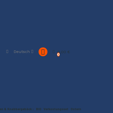
Deutsch
0,00 €
0
en & Knabbergebäck
BIO
Verkostungsset
Ostern