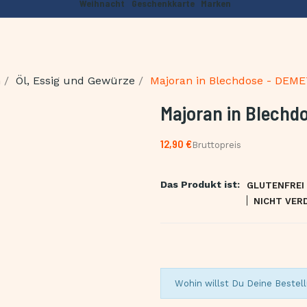
Weihnacht
Geschenkkarte
Marken
n
Öl, Essig und Gewürze
Majoran in Blechdose - DEME
Majoran in Blechd
12,90 €
Bruttopreis
Das Produkt ist:
GLUTENFREI
NICHT VER
Wohin willst Du Deine Bestell