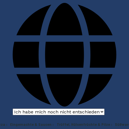
zza
Eingemachte & Saucen
Trüffel, Hülsenfrüchte & Pilze
Süßwar