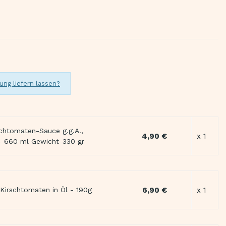
ung liefern lassen?
chtomaten-Sauce g.g.A.,
4,90 €
x 1
g - 660 ml Gewicht-330 gr
6,90 €
x 1
Kirschtomaten in Öl - 190g