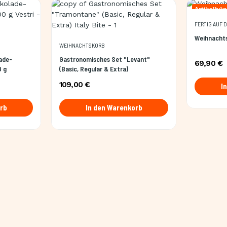
Artikelbün
FERTIG AUF 
Weihnacht
WEIHNACHTSKORB
ade-
Gastronomisches Set "Levant"
69,90 €
0 g
(Basic, Regular & Extra)
109,00 €
I
rb
In den Warenkorb