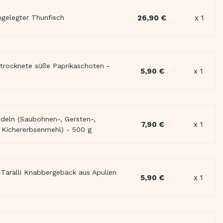
26,90 €
x 1
ingelegter Thunfisch
trocknete süße Paprikaschoten -
5,90 €
x 1
udeln (Saubohnen-, Gersten-,
7,90 €
x 1
 Kichererbsenmehl) - 500 g
e Taralli Knabbergebäck aus Apulien
5,90 €
x 1