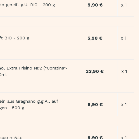
9,90 €
x 1
do gereift g.U. BIO - 200 g
5,90 €
x 1
ft BIO - 200 g
öl Extra Frisino Nr.2 ("Coratina"-
23,90 €
x 1
00ml
eln aus Gragnano g.g.A., auf
6,90 €
x 1
gen - 500 g
9,90 €
x 1
acco regalo