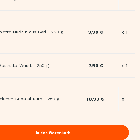
3,90 €
x 1
hiette Nudeln aus Bari - 250 g
7,90 €
x 1
Spianata-Wurst - 250 g
18,90 €
x 1
ckener Baba al Rum - 250 g
In den Warenkorb