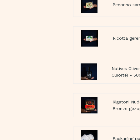
Pecorino sar
Ricotta gerei
Natives Oliven
Ölsorte) - 5
Rigatoni Nud
Bronze gezo
Packaging p