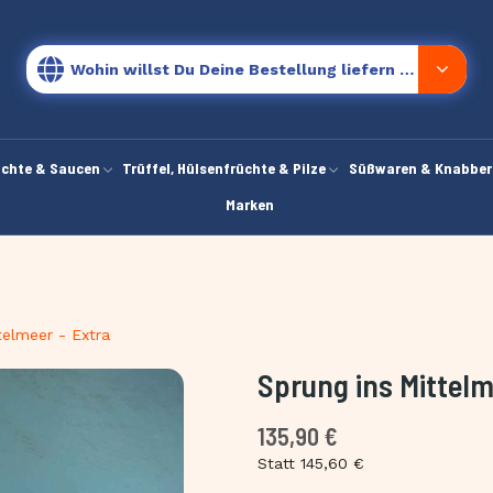
Wohin willst Du Deine Bestellung liefern lassen?
chte & Saucen
Trüffel, Hülsenfrüchte & Pilze
Süßwaren & Knabber
Marken
telmeer - Extra
Sprung ins Mittelm
135,90 €
Statt 145,60 €