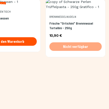
del
DEN TISCH
BRENNNESSELNUDELN
sessen
Frische "Ortichini" Brennnessel
Tortellini - 250g
10,90 €
n den Warenkorb
Nicht verfügbar