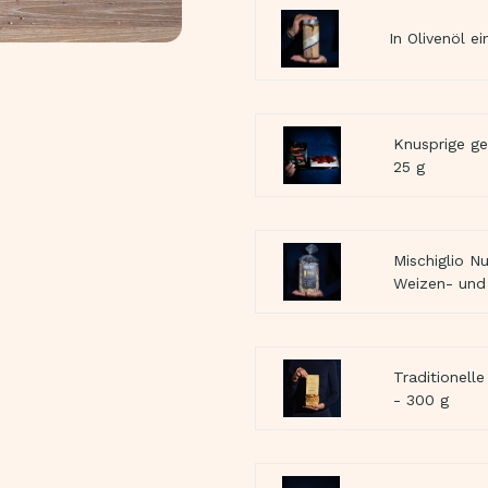
In Olivenöl e
Knusprige ge
25 g
Mischiglio N
Weizen- und
Traditionell
- 300 g