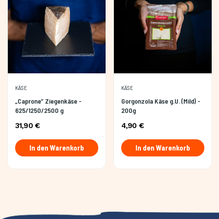
KÄSE
KÄSE
„Caprone” Ziegenkäse -
Gorgonzola Käse g.U. (Mild) -
625/1250/2500 g
200g
31,90 €
4,90 €
In den Warenkorb
In den Warenkorb