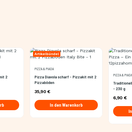
Artikelbündel
PIZZA & PIADA
PIZZA & PIAD
mit 2
Pizza Diavola scharf - Pizzakit mit 2
Pizzaböden
Traditionel
- 230 g
35,90 €
6,90 €
rb
In den Warenkorb
I