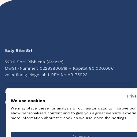
Italy Bite Srl
52011 Soci Bibbiena (Arezzo)
MwSt.-Nummer: 02293800518 - Kapital 80.000,00€
vollständig eingezahlt REA Nr: AR175923
Brauchst Du Hilfe?
Priva
We use cookies
Email: info@italybite.it
We may place these for analysis of our visitor data, to improve our
Schnelle Hilfe per Whatsapp: +39 334.3874834
show personalised content and to give you a great website experie
more information about the cookies we use open the settings.
Accept all