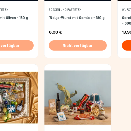
ETEN
SOSSEN UND PASTETEN
WURST
it Oliven - 180 g
'Nduja-Wurst mit Gemüse - 180 g
Gere
- 30
6,90 €
13,9
 verfügbar
Nicht verfügbar