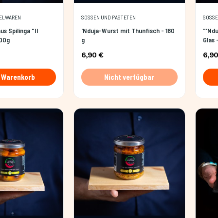
KELWAREN
SOSSEN UND PASTETEN
SOSSE
s Spilinga "Il
'Nduja-Wurst mit Thunfisch - 180
"'Ndu
400g
g
Glas 
6,90 €
6,90
n Warenkorb
Nicht verfügbar