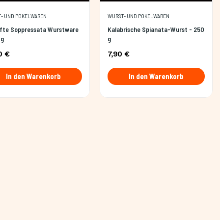
- UND PÖKELWAREN
WURST- UND PÖKELWAREN
ifte Soppressata Wurstware
Kalabrische Spianata-Wurst - 250
0g
g
0 €
7,90 €
In den Warenkorb
In den Warenkorb