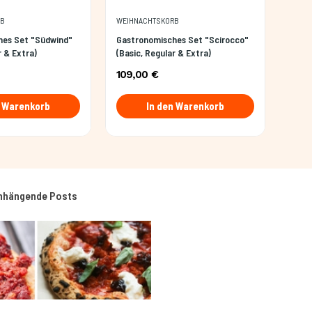
RB
WEIHNACHTSKORB
hes Set "Südwind"
Gastronomisches Set "Scirocco"
r & Extra)
(Basic, Regular & Extra)
109,00 €
n Warenkorb
In den Warenkorb
hängende Posts