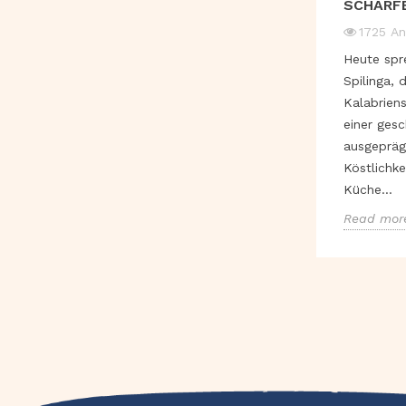
SCHARFE
1725
An
Heute spr
Spilinga, 
Kalabriens
einer ges
ausgepräg
Köstlichke
Küche...
Read mor