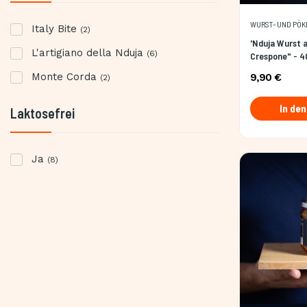
WURST- UND PÖ
Italy Bite
(2)
'Nduja Wurst au
L'artigiano della Nduja
(6)
Crespone" - 
Monte Corda
9,90 €
(2)
In de
Laktosefrei
Ja
(8)