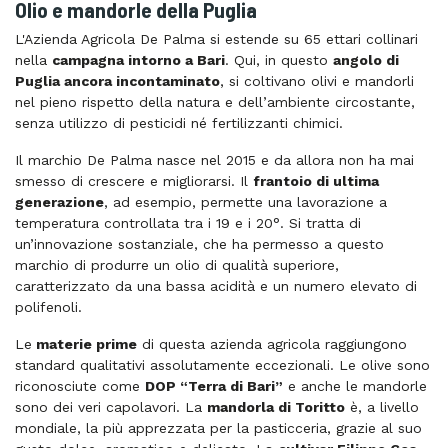
Olio e mandorle della Puglia
L'Azienda Agricola De Palma si estende su 65 ettari collinari
nella
campagna intorno a Bari
. Qui, in questo
angolo di
Puglia ancora incontaminato
, si coltivano olivi e mandorli
nel pieno rispetto della natura e dell’ambiente circostante,
senza utilizzo di pesticidi né fertilizzanti chimici.
Il marchio De Palma nasce nel 2015 e da allora non ha mai
smesso di crescere e migliorarsi. Il
frantoio di ultima
generazione
, ad esempio, permette una lavorazione a
temperatura controllata tra i 19 e i 20°. Si tratta di
un’innovazione sostanziale, che ha permesso a questo
marchio di produrre un olio di qualità superiore,
caratterizzato da una bassa acidità e un numero elevato di
polifenoli.
Le
materie prime
di questa azienda agricola raggiungono
standard qualitativi assolutamente eccezionali. Le olive sono
riconosciute come
DOP “Terra di Bari”
e anche le mandorle
sono dei veri capolavori. La
mandorla di Toritto
è, a livello
mondiale, la più apprezzata per la pasticceria, grazie al suo