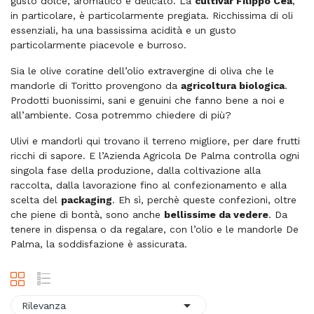
gusto dolce, aromatico e delicato. La
cultivar Filippo Cea
,
in particolare, è particolarmente pregiata. Ricchissima di oli
essenziali, ha una bassissima acidità e un gusto
particolarmente piacevole e burroso.
Sia le olive coratine dell’olio extravergine di oliva che le
mandorle di Toritto provengono da
agricoltura biologica
.
Prodotti buonissimi, sani e genuini che fanno bene a noi e
all’ambiente. Cosa potremmo chiedere di più?
Ulivi e mandorli qui trovano il terreno migliore, per dare frutti
ricchi di sapore. E l’Azienda Agricola De Palma controlla ogni
singola fase della produzione, dalla coltivazione alla
raccolta, dalla lavorazione fino al confezionamento e alla
scelta del
packaging
. Eh sì, perchè queste confezioni, oltre
che piene di bontà, sono anche
bellissime da vedere
. Da
tenere in dispensa o da regalare, con l’olio e le mandorle De
Palma, la soddisfazione è assicurata.

Rilevanza