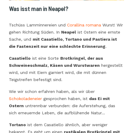
Was isst man in Neapel?
Tschüss Lamminnereien und
Corallina romana
Wurst! Wir
gehen Richtung Süden. In
Neapel
ist Ostern eine ernste
Sache, und
mit
Casatiello
,
Tortano
und
Pastiera
ist
die Fastenzeit nur eine schlechte Erinnerung
.
Casatiello
ist eine Sorte
Brotkringel, der aus
Schweineschmalz, Käsen und Wurstwaren
hergestellt
wird, und mit Eiern garniert wird, die mit dünnen
Teigstreifen befestigt sind.
Wie wir schon erfahren haben, als wir über
Schokoladeneier
gesprochen haben, ist
das Ei mit
Ostern
untrennbar verbunden: die Auferstehung, das
sich erneuernde Leben, die aufblühende Natur…
Tortano
ist dem
Casatiello
ähnlich, aber weniger
bekannt. Es geht um einen
rustikalen Brotkringel mit