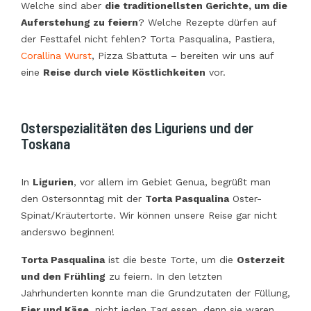
Welche sind aber
die traditionellsten Gerichte, um die
Auferstehung zu feiern
? Welche Rezepte dürfen auf
der Festtafel nicht fehlen?
Torta Pasqualina
,
Pastiera
,
Corallina Wurst
,
Pizza Sbattuta
– bereiten wir uns auf
eine
Reise durch viele Köstlichkeiten
vor.
Osterspezialitäten des Liguriens und der
Toskana
In
Ligurien
, vor allem im Gebiet Genua, begrüßt man
den Ostersonntag mit der
Torta Pasqualina
Oster-
Spinat/Kräutertorte. Wir können unsere Reise gar nicht
anderswo beginnen!
Torta Pasqualina
ist die beste Torte, um die
Osterzeit
und den Frühling
zu feiern. In den letzten
Jahrhunderten konnte man die Grundzutaten der Füllung,
Eier und Käse
, nicht jeden Tag essen, denn sie waren