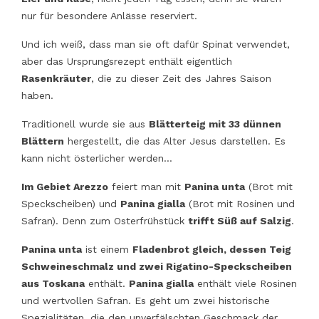
nur für besondere Anlässe reserviert.
Und ich weiß, dass man sie oft dafür Spinat verwendet,
aber das Ursprungsrezept enthält eigentlich
Rasenkräuter
, die zu dieser Zeit des Jahres Saison
haben.
Traditionell wurde sie aus
Blätterteig mit 33 dünnen
Blättern
hergestellt, die das Alter Jesus darstellen. Es
kann nicht österlicher werden…
Im Gebiet Arezzo
feiert man mit
Panina unta
(Brot mit
Speckscheiben) und
Panina gialla
(Brot mit Rosinen und
Safran). Denn zum Osterfrühstück
trifft Süß auf Salzig
.
Panina unta
ist einem
Fladenbrot gleich, dessen Teig
Schweineschmalz und zwei Rigatino-Speckscheiben
aus Toskana
enthält.
Panina gialla
enthält viele Rosinen
und wertvollen Safran. Es geht um zwei historische
Spezialitäten, die den unverfälschten Geschmack der