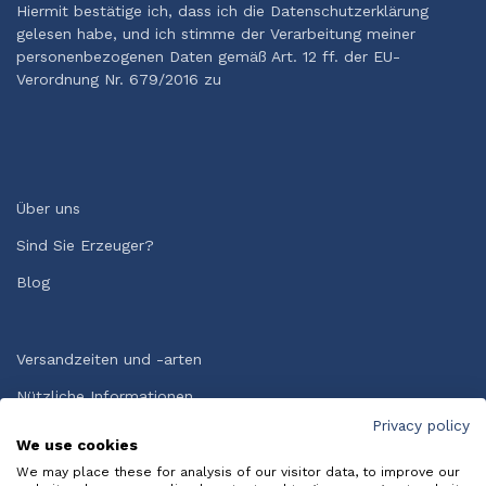
Hiermit bestätige ich, dass ich die Datenschutzerklärung
gelesen habe, und ich stimme der Verarbeitung meiner
personenbezogenen Daten gemäß Art. 12 ff. der EU-
Verordnung Nr. 679/2016 zu
Über uns
Sind Sie Erzeuger?
Blog
Versandzeiten und -arten
Nützliche Informationen
Privacy policy
Allgemeine Geschäftsbedingungen
We use cookies
HÄUFIG GESTELLTE FRAGEN
We may place these for analysis of our visitor data, to improve our