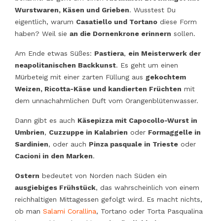
Wurstwaren, Käsen und Grieben
. Wusstest Du
eigentlich, warum
Casatiello
und
Tortano
diese Form
haben? Weil sie
an die Dornenkrone erinnern
sollen.
Am Ende etwas Süßes:
Pastiera
,
ein Meisterwerk der
neapolitanischen Backkunst
. Es geht um einen
Mürbeteig mit einer zarten Füllung aus
gekochtem
Weizen, Ricotta-Käse und kandierten Früchten
mit
dem unnachahmlichen Duft vom Orangenblütenwasser.
Dann gibt es auch
Käsepizza mit Capocollo-Wurst in
Umbrien
,
Cuzzuppe
in Kalabrien
oder
Formaggelle
in
Sardinien
, oder auch
Pinza pasquale
in Trieste
oder
Cacioni
in den Marken
.
Ostern
bedeutet von Norden nach Süden ein
ausgiebiges Frühstück
, das wahrscheinlich von einem
reichhaltigen Mittagessen gefolgt wird. Es macht nichts,
ob man
Salami Corallina
,
Tortano
oder
Torta Pasqualina