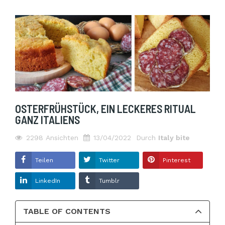
OSTERFRÜHSTÜCK, EIN LECKERES RITUAL
GANZ ITALIENS
2298
Ansichten
13/04/2022
Durch
Italy bite
Teilen
Twitter
Pinterest
LinkedIn
Tumblr
TABLE OF CONTENTS