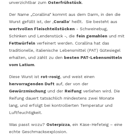
unverzichtbar zum
Osterfrühstück
.
Der Name „Corallina“ kommt aus dem Darm, in den die
Wurst gefüllt ist, der ‚
Corallo
‘ heißt. Sie besteht aus
wertvollen Fleischteilstücken
- Schweinebug,
Schinken und Lendenstück -, die
fein gemahlen
und mit
Fettwürfeln
verfeinert werden. Corallina hat das
traditionelle, italienische Lebensmittel (PAT) Gütesiegel
erhalten, und zählt zu den
besten PAT-Lebensmitteln
vom Latium
.
Diese Wurst ist
rot-rosig
, und weist einen
hervorragenden Duft
auf, der von der
Gewürzmischung
und der
Reifung
verliehen wird. Die
Reifung dauert tatsächlich mindestens zwei Monate
lang, und erfolgt bei kontrollierten Temperatur und
Luftfeuchtigkeit.
Was passt wozu?
Osterpizza
, ein Käse-Hefeteig – eine
echte Geschmacksexplosion.