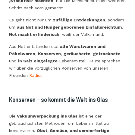
‚Stokkfisk‘ machten
, hat die Menschheit einen weiteren
Schritt nach vorn gemacht.
Es geht nicht nur um
zufällige Entdeckungen
, sondern
um
aus Not und Hunger geborenen Einfallsreichtum
.
Not macht erfinderisch
, weiß der Volksmund.
Aus Not entstanden u.a.
alle Wurstwaren und
Pökelwaren
,
Konserven
,
geräucherte
,
getrocknete
und
in Salz eingelegte
Lebensmittel. Heute sprechen
wir über die vorzüglichen Konserven von unseren
Freunden
Radici
.
Konserven – so kommt die Welt ins Glas
Die
Vakuumverpackung ins Glas
ist eine der
gebräuchlichsten Methoden, um Lebensmittel zu
konservieren.
Obst, Gemüse, und servierfertige