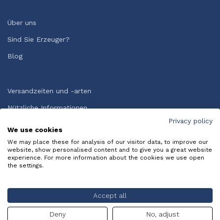
Über uns
Sind Sie Erzeuger?
Blog
Versandzeiten und -arten
Nützliche Informationen
Privacy policy
Allgemeine Geschäftsbedingungen
We use cookies
HÄUFIG GESTELLTE FRAGEN
We may place these for analysis of our visitor data, to improve our
website, show personalised content and to give you a great website
experience. For more information about the cookies we use open
the settings.
Copyright © Italy Bite Srl. Creato da
X-BRAIN SRL
.
Privacy
Policy
-
Cookie Policy
Accept all
Deny
No, adjust