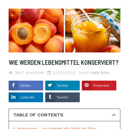
WIE WERDEN LEBENSMITTEL KONSERVIERT?
1667
Ansichten
22/07/2022
Durch
Italy bite
Teilen
Twitter
Pinterest
LinkedIn
Tumblr
TABLE OF CONTENTS
1. Konserven – so kommt die Welt ins Glas