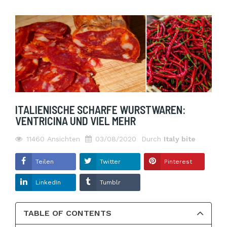
ITALIENISCHE SCHARFE WURSTWAREN:
VENTRICINA UND VIEL MEHR
11460
Ansichten
03/08/2020
Durch
Italy bite
Teilen
Twitter
Pinterest
LinkedIn
Tumblr
TABLE OF CONTENTS