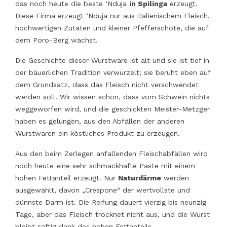
das noch heute die beste ‘Nduja
in Spilinga
erzeugt.
Diese Firma erzeugt ‘Nduja nur aus italienischem Fleisch,
hochwertigen Zutaten und kleiner Pfefferschote, die auf
dem Poro-Berg wächst.
Die Geschichte dieser Wurstware ist alt und sie ist tief in
der bäuerlichen Tradition verwurzelt; sie beruht eben auf
dem Grundsatz, dass das Fleisch nicht verschwendet
werden soll. Wir wissen schon, dass vom Schwein nichts
weggeworfen wird, und die geschickten Meister-Metzger
haben es gelungen, aus den Abfällen der anderen
Wurstwaren ein köstliches Produkt zu erzeugen.
Aus den beim Zerlegen anfallenden Fleischabfällen wird
noch heute eine sehr schmackhafte Paste mit einem
hohen Fettanteil erzeugt. Nur
Naturdärme
werden
ausgewählt, davon „Crespone“ der wertvollste und
dünnste Darm ist. Die Reifung dauert vierzig bis neunzig
Tage, aber das Fleisch trocknet nicht aus, und die Wurst
bleibt saftig dank des hohen Fettanteils.