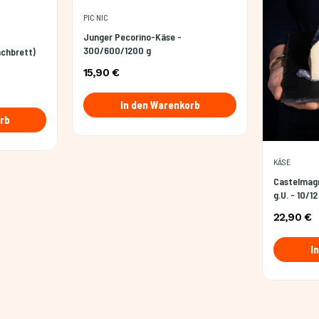
PIC NIC
Junger Pecorino-Käse -
300/600/1200 g
achbrett)
15,90 €
In den Warenkorb
rb
KÄSE
Castelmag
g.U. - 10/1
22,90 €
I