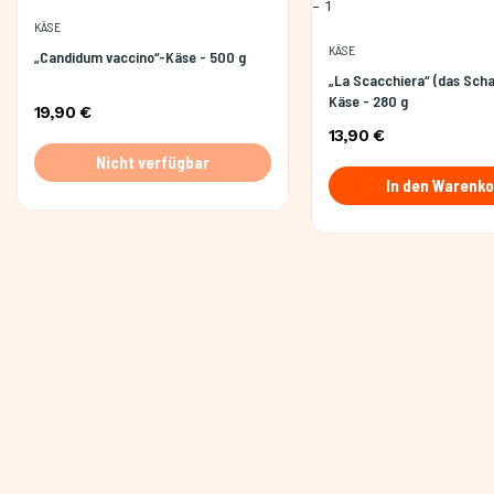
KÄSE
KÄSE
„Candidum vaccino“-Käse - 500 g
„La Scacchiera“ (das Sch
Käse - 280 g
19,90 €
13,90 €
Nicht verfügbar
In den Warenko