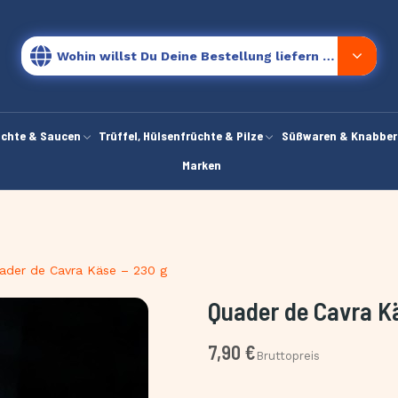
Wohin willst Du Deine Bestellung liefern lassen?
chte & Saucen
Trüffel, Hülsenfrüchte & Pilze
Süßwaren & Knabber
Marken
ader de Cavra Käse – 230 g
Quader de Cavra K
7,90 €
Bruttopreis