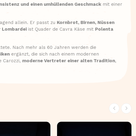
nsistenz und einen umhüllenden Geschmack
mit einer
gend allein. Er passt zu
Kornbrot, Birnen, Nüssen
er Lombardei
ist Quader de Cavra Käse mit
Polenta
tete. Nach mehr als 60 Jahren werden die
iken
ergänzt, die sich nach einem modernen
e Carozzi,
moderne Vertreter einer alten Tradition
,