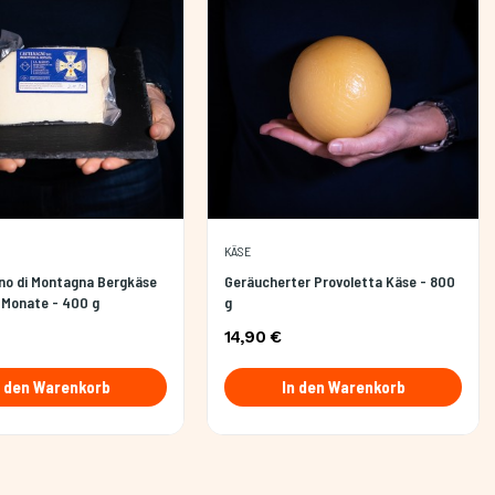
KÄSE
no di Montagna Bergkäse
Geräucherter Provoletta Käse - 800
2 Monate - 400 g
g
14,90 €
n den Warenkorb
In den Warenkorb