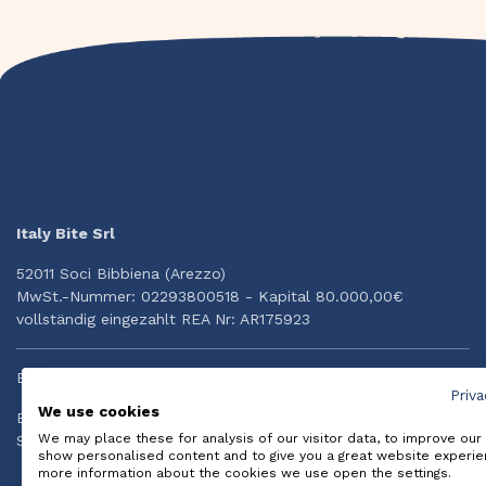
Italy Bite Srl
52011 Soci Bibbiena (Arezzo)
MwSt.-Nummer: 02293800518 - Kapital 80.000,00€
vollständig eingezahlt REA Nr: AR175923
Brauchst Du Hilfe?
Priva
We use cookies
Email: info@italybite.it
We may place these for analysis of our visitor data, to improve our
Schnelle Hilfe per Whatsapp: +39 334.3874834
show personalised content and to give you a great website experie
more information about the cookies we use open the settings.