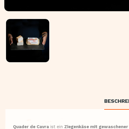
BESCHRE
Quader de Cavra
ist ein
Ziegenkäse mit gewaschener