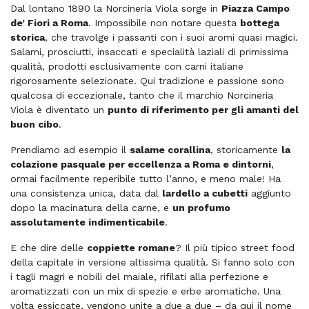
Dal lontano 1890 la Norcineria Viola sorge in
Piazza Campo
de’ Fiori a Roma
. Impossibile non notare questa
bottega
storica
, che travolge i passanti con i suoi aromi quasi magici.
Salami, prosciutti, insaccati e specialità laziali di primissima
qualità, prodotti esclusivamente con carni italiane
rigorosamente selezionate. Qui tradizione e passione sono
qualcosa di eccezionale, tanto che il marchio Norcineria
Viola è diventato un
punto di riferimento per gli amanti del
buon cibo
.
Prendiamo ad esempio il
salame corallina
, storicamente
la
colazione pasquale per eccellenza a Roma e dintorni
,
ormai facilmente reperibile tutto l’anno, e meno male! Ha
una consistenza unica, data dal
lardello a cubetti
aggiunto
dopo la macinatura della carne, e
un profumo
assolutamente indimenticabile
.
E che dire delle
coppiette romane
? Il più tipico street food
della capitale in versione altissima qualità. Si fanno solo con
i tagli magri e nobili del maiale, rifilati alla perfezione e
aromatizzati con un mix di spezie e erbe aromatiche. Una
volta essiccate, vengono unite a due a due – da qui il nome