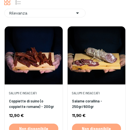

Rilevanza
SALUMI E INSACCATI
SALUMI E INSACCATI
Coppiette di suino (o
Salame corallina -
coppiette romane) - 200gr
250gr/600gr
12,90 €
11,90 €
Non disponibile
Non disponibile