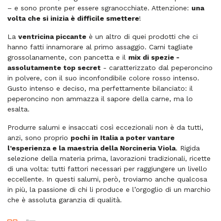
– e sono pronte per essere sgranocchiate. Attenzione:
una
volta che si inizia è difficile smettere
!
La
ventricina piccante
è un altro di quei prodotti che ci
hanno fatti innamorare al primo assaggio. Carni tagliate
grossolanamente, con pancetta e il
mix di spezie -
assolutamente top secret
- caratterizzato dal peperoncino
in polvere, con il suo inconfondibile colore rosso intenso.
Gusto intenso e deciso, ma perfettamente bilanciato: il
peperoncino non ammazza il sapore della carne, ma lo
esalta.
Produrre salumi e insaccati così eccezionali non è da tutti,
anzi, sono proprio
pochi in Italia a poter vantare
l’esperienza e la maestria della Norcineria Viola
. Rigida
selezione della materia prima, lavorazioni tradizionali, ricette
di una volta: tutti fattori necessari per raggiungere un livello
eccellente. In questi salumi, però, troviamo anche qualcosa
in più, la passione di chi li produce e l’orgoglio di un marchio
che è assoluta garanzia di qualità.