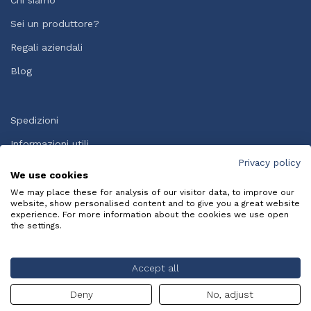
Chi siamo
Sei un produttore?
Regali aziendali
Blog
Spedizioni
Informazioni utili
Privacy policy
Termini e condizioni
We use cookies
FAQ
We may place these for analysis of our visitor data, to improve our
website, show personalised content and to give you a great website
experience. For more information about the cookies we use open
the settings.
Copyright © Italy Bite Srl. Creato da
X-BRAIN SRL
.
Privacy
Policy
-
Cookie Policy
Accept all
Deny
No, adjust
Dove vuoi spedire il tuo pacco?