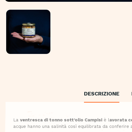
DESCRIZIONE
La
ventresca di tonno sott’olio Campisi
è l
avorata 
acque hanno una salinità così equilibrata da conferire