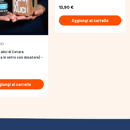
13,90 €
Aggiungi al carrello
ICI
 alici di Cetara
ta in vetro con dosatore) -
iungi al carrello