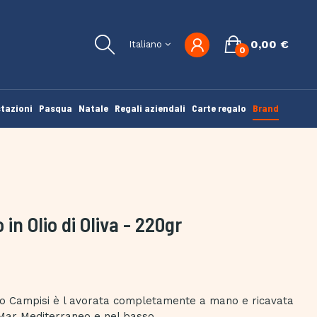
0,00 €
Italiano
0
tazioni
Pasqua
Natale
Regali aziendali
Carte regalo
Brand
Olio di Oliva - ​​​​​​​220gr
lio Campisi è l avorata completamente a mano e ricavata
Mar Mediterraneo e nel basso...