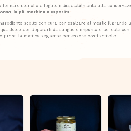
onnare storiche è legato indissolubilmente alla conservazion
tonno, la più morbida e saporita
.
ingrediente scelto con cura per esaltare al meglio il grande l
cqua dolce per depurarli da sangue e impurità e poi cotti con 
 pronti la mattina seguente per essere posti sott’olio.