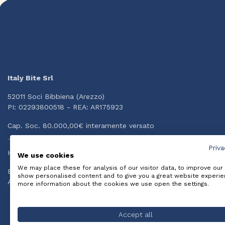
Italy Bite Srl
52011 Soci Bibbiena (Arezzo)
PI: 02293800518 - REA: AR175923
Cap. Soc. 80.000,00€ interamente versato
Priva
Hai bisogno di aiuto?
We use cookies
We may place these for analysis of our visitor data, to improve our
Email: info@italybite.it
show personalised content and to give you a great website experie
Assistenza diretta Whatsapp: +39 334.3874834
more information about the cookies we use open the settings.
Accept all