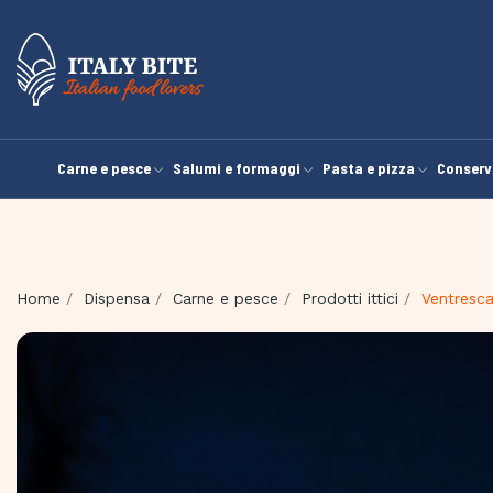
Carne e pesce
Salumi e formaggi
Pasta e pizza
Conserv
Home
Dispensa
Carne e pesce
Prodotti ittici
Ventresca d