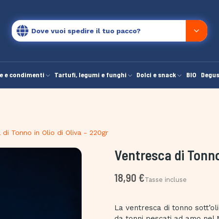
Dove vuoi spedire il tuo pacco?
e e condimenti
Tartufi, legumi e funghi
Dolci e snack
BIO
Degus
i Tonno in Olio di Oliva - ​​​​​​​220gr
Ventresca di Tonno in 
18,90 €
Tasse incluse
La ventresca di tonno sott’o
da tonni pescati ad amo nel 