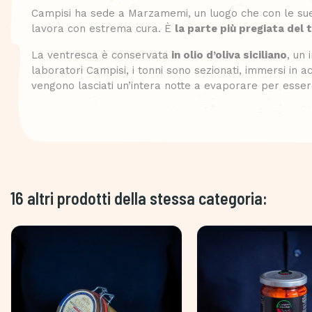
Campisi ha sede a Marzamemi, un luogo che con le sue t
lavora con estrema cura. È
la parte più pregiata del 
La ventresca è conservata
in olio d’oliva siciliano
, un 
laboratori Campisi, i tonni sono sezionati, immersi in a
vengono lasciati un’intera notte a evaporare per essere
16 altri prodotti della stessa categoria: