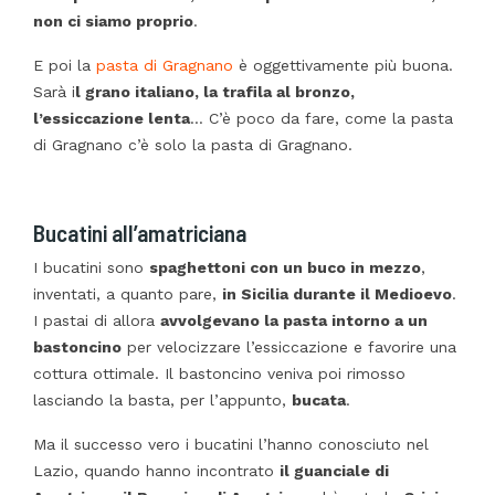
non ci siamo proprio
.
E poi la
pasta di Gragnano
è oggettivamente più buona.
Sarà i
l grano italiano, la trafila al bronzo,
l’essiccazione lenta
… C’è poco da fare, come la pasta
di Gragnano c’è solo la pasta di Gragnano.
Bucatini all’amatriciana
I bucatini sono
spaghettoni con un buco in mezzo
,
inventati, a quanto pare,
in Sicilia durante il Medioevo
.
I pastai di allora
avvolgevano la pasta intorno a un
bastoncino
per velocizzare l’essiccazione e favorire una
cottura ottimale. Il bastoncino veniva poi rimosso
lasciando la basta, per l’appunto,
bucata
.
Ma il successo vero i bucatini l’hanno conosciuto nel
Lazio, quando hanno incontrato
il guanciale di