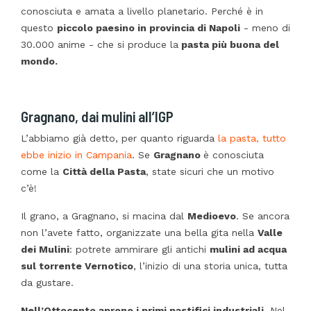
conosciuta e amata a livello planetario. Perché è in
questo
piccolo paesino in provincia di Napoli
- meno di
30.000 anime - che si produce la
pasta più buona del
mondo.
Gragnano, dai mulini all’IGP
L’abbiamo già detto, per quanto riguarda
la pasta, tutto
ebbe inizio in Campania
. Se
Gragnano
è conosciuta
come la
Città della Pasta
, state sicuri che un motivo
c’è!
Il grano, a Gragnano, si macina dal
Medioevo
. Se ancora
non l’avete fatto, organizzate una bella gita nella
Valle
dei Mulini
: potrete ammirare gli antichi
mulini ad acqua
sul torrente Vernotico
, l’inizio di una storia unica, tutta
da gustare.
Nell’Ottocento aprono i primi pastifici industriali
. Nel