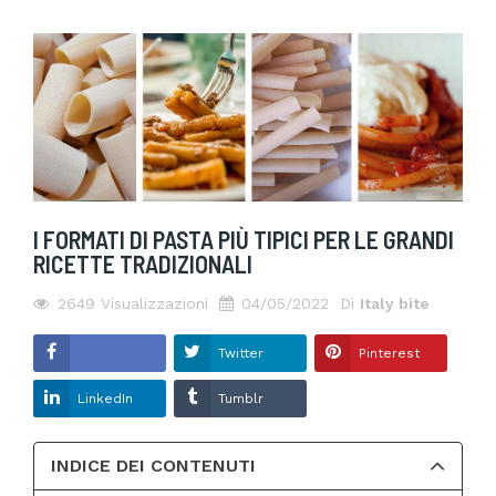
I FORMATI DI PASTA PIÙ TIPICI PER LE GRANDI
RICETTE TRADIZIONALI
2649
Visualizzazioni
04/05/2022
Di
Italy bite
Twitter
Pinterest
Condividere
LinkedIn
Tumblr
INDICE DEI CONTENUTI