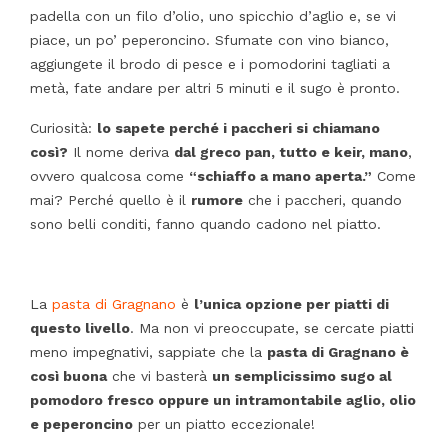
padella con un filo d’olio, uno spicchio d’aglio e, se vi
piace, un po’ peperoncino. Sfumate con vino bianco,
aggiungete il brodo di pesce e i pomodorini tagliati a
metà, fate andare per altri 5 minuti e il sugo è pronto.
Curiosità:
lo sapete perché i paccheri si chiamano
così?
Il nome deriva
dal greco pan, tutto e keir, mano
,
ovvero qualcosa come
“schiaffo a mano aperta.”
Come
mai? Perché quello è il
rumore
che i paccheri, quando
sono belli conditi, fanno quando cadono nel piatto.
La
pasta di Gragnano
è
l’unica opzione per piatti di
questo livello
. Ma non vi preoccupate, se cercate piatti
meno impegnativi, sappiate che la
pasta di Gragnano è
così buona
che vi basterà
un semplicissimo sugo al
pomodoro fresco oppure un intramontabile aglio, olio
e peperoncino
per un piatto eccezionale!