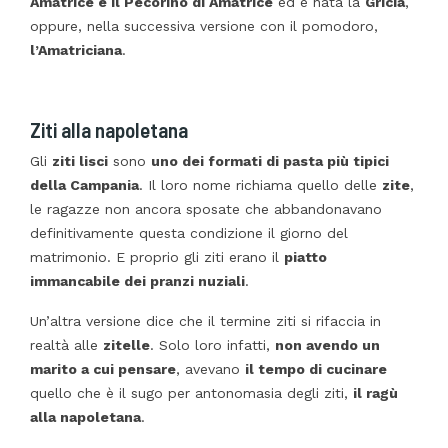
Amatrice e il Pecorino di Amatrice
ed è nata la
Gricia
,
oppure, nella successiva versione con il pomodoro,
l’Amatriciana
.
Ziti alla napoletana
Gli
ziti lisci
sono
uno dei formati di pasta più tipici
della Campania
. Il loro nome richiama quello delle
zite
,
le ragazze non ancora sposate che abbandonavano
definitivamente questa condizione il giorno del
matrimonio. E proprio gli ziti erano il
piatto
immancabile dei pranzi nuziali
.
Un’altra versione dice che il termine ziti si rifaccia in
realtà alle
zitelle
. Solo loro infatti,
non avendo un
marito a cui pensare
, avevano
il tempo di cucinare
quello che è il sugo per antonomasia degli ziti,
il ragù
alla napoletana
.