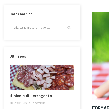
Cerca nel blog
Ultimi post
Il picnic di Ferragosto
Chicchi prezios
Vercelli
2901
visualizzazioni
FORMAGG
3228
visualizz