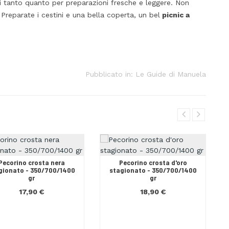
tivi tanto quanto per preparazioni fresche e leggere. Non
reparate i cestini e una bella coperta, un bel
picnic a
Pubblicato in:
Le Guide di Manuela
Pecorino crosta nera
Pecorino crosta d'oro
gionato - 350/700/1400
stagionato - 350/700/1400
gr
gr
17,90 €
18,90 €