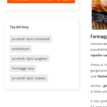
Tag del blog
Formaggi
prodotti tipici lombardi
Immancabi
strachitunt
possibili
cipolle c
prodotti tipici pugliesi
Prima si f
formaggi dop
gorgonzola
una
farina
prodotti tipici italiani
Anche i
pl
a fette pr
Il mio pref
Se non son