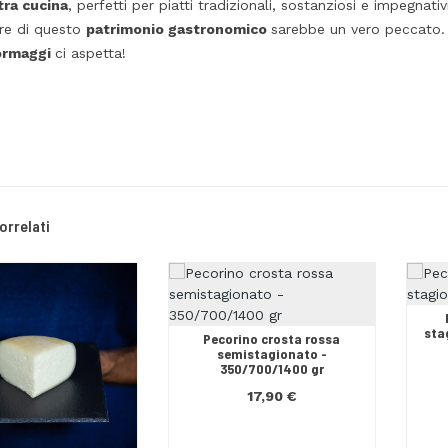
tra cucina
, perfetti per piatti tradizionali, sostanziosi e impegna
are di questo
patrimonio gastronomico
sarebbe un vero peccato. P
formaggi
ci aspetta!
orrelati
sta
Pecorino crosta rossa
semistagionato -
350/700/1400 gr
17,90 €