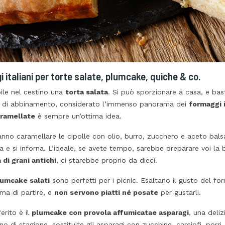
 italiani per torte salate, plumcake, quiche & co.
le nel cestino una
torta salata
. Si può sporzionare a casa, e bas
tà di abbinamento, considerato l’immenso panorama dei
formaggi i
aramellate
è sempre un’ottima idea.
anno caramellare le cipolle con olio, burro, zucchero e aceto bals
 e si inforna. L’ideale, se avete tempo, sarebbe preparare voi la 
 di grani antichi
, ci starebbe proprio da dieci.
umcake salati
sono perfetti per i picnic. Esaltano il gusto del fo
ima di partire, e
non servono piatti né posate
per gustarli.
erito è il
plumcake con provola affumicata
e asparagi
, una deliz
o di stagione, sostituite gli asparagi con zucchine, carciofi, porr