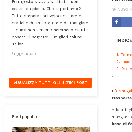
Ferragosto si avvicina, tirate fuori i
Hai mai pensato 
cestini da picnic! Che ci portiamo?
3893
V
dietro un pacche
Tutte preparazioni veloci da fare e
contano il territo
pratiche da trasportare e da mangiare
o.
lavorazione, il 
– quasi non servono nemmeno piatti e
Condivide
confezionamento
posate! Il segreto? I migliori salumi
INDIC
i
questo non influe
italiani.
o
grosso errore. E n
Leggi di più
1. Form
Leggi di più
2. Insa
3. Biscot
VISUALIZZA TUTTI GLI ULTIMI POST
I
formaggi 
trasportab
Addio tagl
Post popolari
mangiare
base di fo