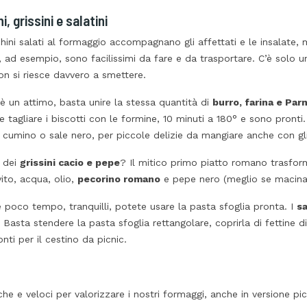
i, grissini e salatini
chini salati al formaggio accompagnano gli affettati e le insalate,
, ad esempio, sono facilissimi da fare e da trasportare. C’è solo u
non si riesce davvero a smettere.
 è un attimo, basta unire la stessa quantità di
burro, farina e Pa
e tagliare i biscotti con le formine, 10 minuti a 180° e sono pront
cumino o sale nero, per piccole delizie da mangiare anche con gli
e dei
grissini cacio e pepe
? Il mitico primo piatto romano trasfor
vito, acqua, olio,
pecorino romano
e pepe nero (meglio se macinato
 poco tempo, tranquilli, potete usare la pasta sfoglia pronta. I
sa
 Basta stendere la pasta sfoglia rettangolare, coprirla di fettine di
nti per il cestino da picnic.
che e veloci per valorizzare i nostri formaggi, anche in versione pi