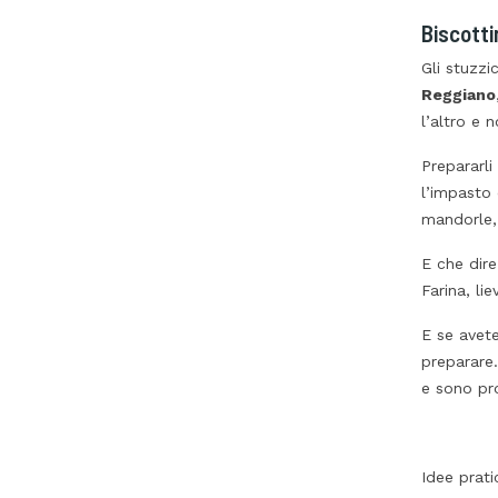
Biscottin
Gli stuzzi
Reggiano
l’altro e 
Prepararli
l’impasto 
mandorle, 
E che dir
Farina, lie
E se avete
preparare.
e sono pro
Idee prati