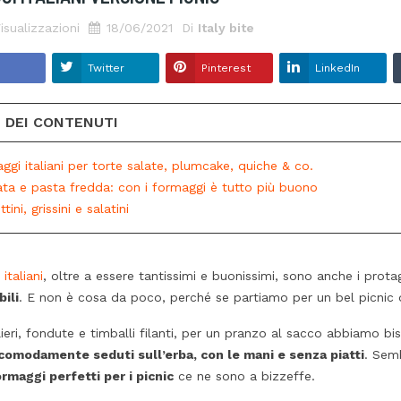
a quanto lavoro c’è
Dalle tonnare di Marzamemi…la
isualizzazioni
18/06/2021
Di
Italy bite
tto di riso? A quanto
ricciola! Tradizione e sostenibilità
rio, le tecniche di
ambientale: la pesca è esclusivamente
Twitter
Pinterest
LinkedIn
metodo di
ad amo nel Mediterraneo, la
re
? Pensare che tutto
lavorazione integralmente a mano,
E DEI CONTENUTI
nzi il gusto è un
insomma una delizia da tenere sempre
oi, proprio...
in dispensa!
aggi italiani per torte salate, plumcake, quiche & co.
Leggi di più
lata e pasta fredda: con i formaggi è tutto più buono
tini, grissini e salatini
italiani
, oltre a essere tantissimi e buonissimi, sono anche i prota
ili
. E non è cosa da poco, perché se partiamo per un bel picnic
ieri, fondute e timballi filanti, per un pranzo al sacco abbiamo bi
comodamente seduti sull’erba, con le mani e senza piatti
. Semb
rmaggi perfetti per i picnic
ce ne sono a bizzeffe.