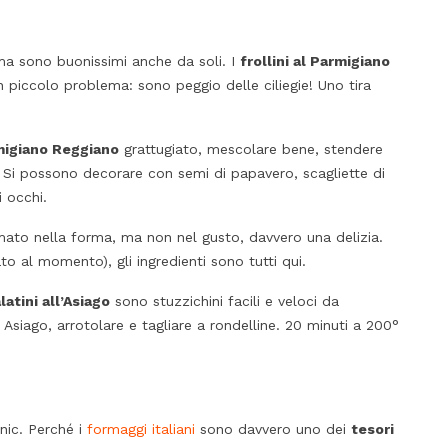
 ma sono buonissimi anche da soli. I
frollini al Parmigiano
n piccolo problema: sono peggio delle ciliegie! Uno tira
rmigiano Reggiano
grattugiato, mescolare bene, stendere
i. Si possono decorare con semi di papavero, scagliette di
 occhi.
mato nella forma, ma non nel gusto, davvero una delizia.
 al momento), gli ingredienti sono tutti qui.
latini all’Asiago
sono stuzzichini facili e veloci da
 Asiago, arrotolare e tagliare a rondelline. 20 minuti a 200°
cnic. Perché i
formaggi italiani
sono davvero uno dei
tesori