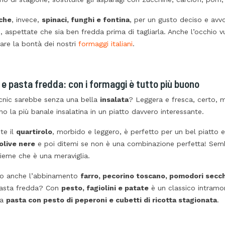
che
, invece,
spinaci, funghi e fontina
, per un gusto deciso e avvo
e, aspettate che sia ben fredda prima di tagliarla. Anche l’occhio 
are la bontà dei nostri
formaggi italiani
.
 e pasta fredda: con i formaggi è tutto più buono
cnic sarebbe senza una bella
insalata
? Leggera e fresca, certo, m
o la più banale insalatina in un piatto davvero interessante.
te il
quartirolo
, morbido e leggero, è perfetto per un bel piatto 
olive nere
e poi ditemi se non è una combinazione perfetta! Sembra
sieme che è una meraviglia.
o anche l’abbinamento
farro, pecorino toscano, pomodori secch
pasta fredda? Con
pesto, fagiolini e patate
è un classico intramon
la
pasta con pesto di peperoni e cubetti di ricotta stagionata
.