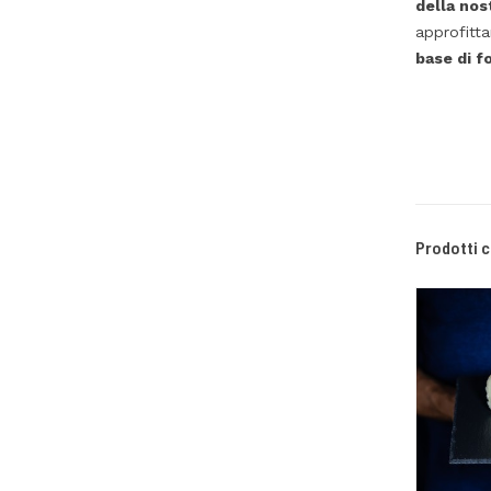
della nos
approfitt
base di 
Prodotti c