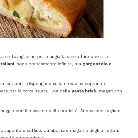
ta un tovagliolino per mangiarla senza fare danni. Le
taliani
, sono praticamente infinite, ma
gorgonzola e
amico, poi si dispongono sulla crosta, si coprono di
base per la torta salata. Una bella
pasta brisè
, magari con
rmaggio con il massimo della praticità. Si possono tagliare
ia saporita e soffice, da abbinare magari a degli affettati.
i, carote o pomodorini.