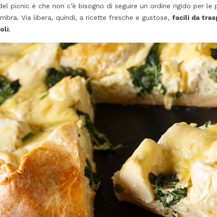
 del picnic è che non c’è bisogno di seguire un ordine rigido per l
ombra. Via libera, quindi, a ricette fresche e gustose,
facili da tra
oli
.
 RISO ITALIANO
DIFFERENZA TRA GRANA
PADANO E PARMIGIANO
zazioni
REGGIANO
 riso difficilmente è
38583
visualizzazioni
ompagnamento a un
Il Parmigiano Reggiano e il Grana
È un vero ingrediente
Padano sono tanto simili nella forma,
i primi piatti
nel colore e nella pasta, quanto
. Timballi, risotti,
diversi nel disciplinare di produzione
 insalate… La storia
definiti dai rispettivi consorzi di tutela.
Siamo di fronte a due mostri sacri dei
formaggi...
Leggi di più