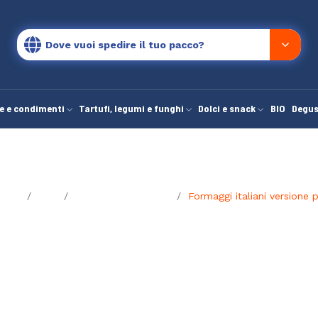
Dove vuoi spedire il tuo pacco?
e e condimenti
Tartufi, legumi e funghi
Dolci e snack
BIO
Degus
page
Blog
Le Guide di Manuela
Formaggi italiani versione p