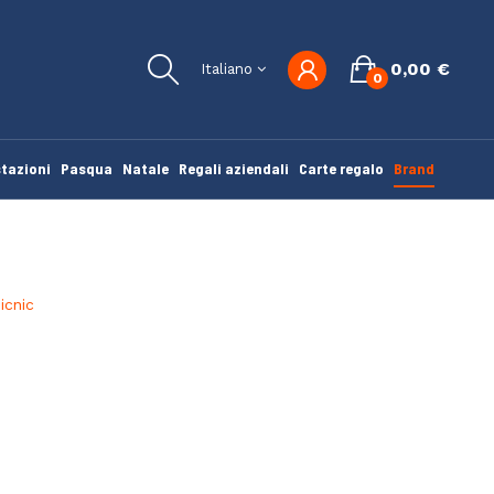
0,00 €
Italiano
0
tazioni
Pasqua
Natale
Regali aziendali
Carte regalo
Brand
icnic