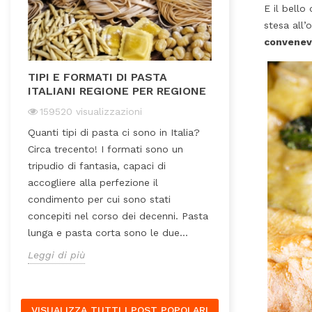
E il bello
stesa all’
convenev
TIPI E FORMATI DI PASTA
LE VARIETÀ DI
ITALIANI REGIONE PER REGIONE
47651
visualiz
159520
visualizzazioni
Per noi italiani il
Quanti tipi di pasta ci sono in Italia?
visto come acc
Circa trecento! I formati sono un
secondo piatto. 
tripudio di fantasia, capaci di
di tante ricette d
accogliere alla perfezione il
tradizionali e non
condimento per cui sono stati
supplì, polpette,
fa
concepiti nel corso dei decenni. Pasta
culinaria...
lunga e pasta corta sono le due...
Leggi di più
Leggi di più
VISUALIZZA TUTTI I POST POPOLARI