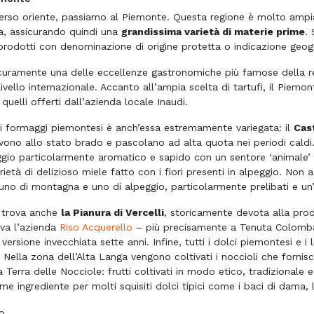
rso oriente, passiamo al Piemonte. Questa regione è molto ampia 
a, assicurando quindi una
grandissima varietà di materie prime
.
 prodotti con denominazione di origine protetta o indicazione geog
curamente una delle eccellenze gastronomiche più famose della reg
ivello internazionale. Accanto all’ampia scelta di tartufi, il Piem
quelli offerti dall’azienda locale Inaudi.
i formaggi piemontesi è anch’essa estremamente variegata: il
Cas
ono allo stato brado e pascolano ad alta quota nei periodi caldi
io particolarmente aromatico e sapido con un sentore ‘animale’ sp
ietà di delizioso miele fatto con i fiori presenti in alpeggio. Non
no di montagna e uno di alpeggio, particolarmente prelibati e un’
i trova anche
la Pianura di Vercelli
, storicamente devota alla produ
rova l’azienda
Riso Acquerello
– più precisamente a Tenuta Colomba
 versione invecchiata sette anni. Infine, tutti i dolci piemontesi e
. Nella zona dell’Alta Langa vengono coltivati i noccioli che forni
 Terra delle Nocciole: frutti coltivati in modo etico, tradizionale 
e ingrediente per molti squisiti dolci tipici come i baci di dama, l