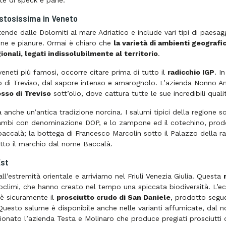
te di speck e pane.
stosissima in Veneto
stende dalle Dolomiti al mare Adriatico e include vari tipi di paes
line e pianure. Ormai è chiaro che
la varietà di ambienti geografic
ionali, legati indissolubilmente al territorio
.
veneti più famosi, occorre citare prima di tutto il
radicchio IGP
. I
o di Treviso, dal sapore intenso e amarognolo. L’azienda Nonno An
osso di Treviso
sott’olio, dove cattura tutte le sue incredibili quali
 anche un’antica tradizione norcina. I salumi tipici della regione 
mbi con denominazione DOP, e lo zampone ed il cotechino, prodot
l baccalà; la bottega di Francesco Marcolin sotto il Palazzo della r
tto il marchio dal nome Baccalà.
Est
l’estremità orientale e arriviamo nel Friuli Venezia Giulia. Questa
roclimi, che hanno creato nel tempo una spiccata biodiversità. L’ec
 è sicuramente il
prosciutto crudo di San Daniele
, prodotto segue
. Questo salume è disponibile anche nelle varianti affumicate, dal n
onato l’azienda Testa e Molinaro che produce pregiati prosciutti di 