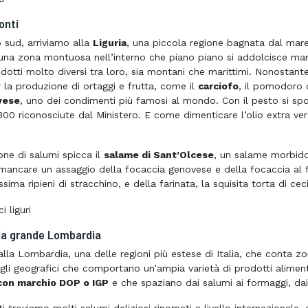
onti
sud, arriviamo alla
Liguria
, una piccola regione bagnata dal mare, 
a zona montuosa nell’interno che piano piano si addolcisce man ma
odotti molto diversi tra loro, sia montani che marittimi. Nonostante 
r la produzione di ortaggi e frutta, come il
carciofo
, il pomodoro c
vese
, uno dei condimenti più famosi al mondo. Con il pesto si spos
300 riconosciute dal Ministero. E come dimenticare l’olio extra verg
one di salumi spicca il
salame di Sant’Olcese
, un salame morbido 
mancare un assaggio della focaccia genovese e della focaccia a
ssima ripieni di stracchino, e della farinata, la squisita torta di ceci
lla grande Lombardia
lla Lombardia, una delle regioni più estese di Italia, che conta zo
gli geografici che comportano un’ampia varietà di prodotti alimentar
con marchio DOP o IGP
e che spaziano dai salumi ai formaggi, dai 