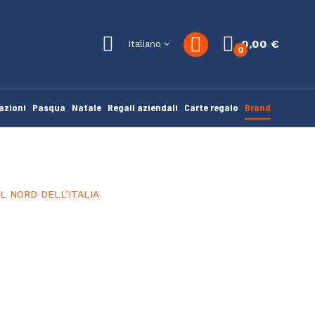
0,00 €
Italiano
0
azioni
Pasqua
Natale
Regali aziendali
Carte regalo
Brand
EL NORD DELL’ITALIA