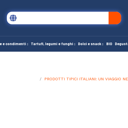
e e condimenti
Tartufi, legumi e funghi
Dolci e snack
BIO
Degust
Le Guide di Manuela
PRODOTTI TIPICI ITALIANI: UN VIAGGIO N