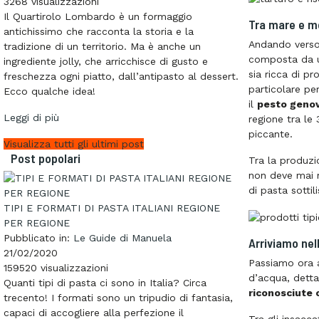
3268
visualizzazioni
Il Quartirolo Lombardo è un formaggio
Tra mare e m
antichissimo che racconta la storia e la
Andando verso 
tradizione di un territorio. Ma è anche un
composta da un
ingrediente jolly, che arricchisce di gusto e
sia ricca di pr
freschezza ogni piatto, dall’antipasto al dessert.
particolare pe
Ecco qualche idea!
il
pesto geno
Leggi di più
regione tra le 
piccante.
Visualizza tutti gli ultimi post
Post popolari
Tra la produzi
non deve mai 
di pasta sottili
TIPI E FORMATI DI PASTA ITALIANI REGIONE
PER REGIONE
Pubblicato in:
Le Guide di Manuela
Arriviamo ne
21/02/2020
Passiamo ora a
159520
visualizzazioni
d’acqua, detta
Quanti tipi di pasta ci sono in Italia? Circa
riconosciute 
trecento! I formati sono un tripudio di fantasia,
capaci di accogliere alla perfezione il