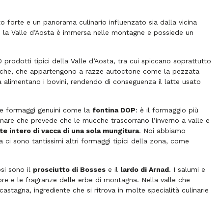
to forte e un panorama culinario influenzato sia dalla vicina
i, la Valle d’Aosta è immersa nelle montagne e possiede un
0 prodotti tipici della Valle d’Aosta, tra cui spiccano soprattutto
ucche, che appartengono a razze autoctone come la pezzata
 alimentano i bovini, rendendo di conseguenza il latte usato
are formaggi genuini come la
fontina DOP
: è il formaggio più
linare che prevede che le mucche trascorrano l’inverno a valle e
te intero di vacca di una sola mungitura
. Noi abbiamo
 ci sono tantissimi altri formaggi tipici della zona, come
osi sono il
prosciutto di Bosses
e il
lardo di Arnad
. I salumi e
ore e le fragranze delle erbe di montagna. Nella valle che
castagna, ingrediente che si ritrova in molte specialità culinarie