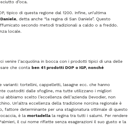
osciutto d’oca.
 tipico di questa regione dal 1200. Infine, un’ultima
 Daniele
, detta anche “la regina di San Daniele”. Questo
affumicato secondo metodi tradizionali a caldo o a freddo.
nza locale.
 venire l’acquolina in bocca con i prodotti tipici di una delle
nsare che conta
ben 41 prodotti DOP o IGP, nonché
le varianti: tortellini, cappelletti, lasagne ecc. che hanno
e custoditi dalle sfogline, ma tutte utilizzano i migliori
 cui abbiamo scelto l’eccellenza dell’azienda Devodier, non
ino. Un’altra eccellenza della tradizione norcina regionale è
Po, fattore determinante per una stagionatura ottimale di questo
focaccia, è la
mortadella
la regina tra tutti i salumi. Per rendere
mieri, il cui nome riflette senza esagerazioni il suo gusto e la