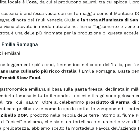
ità locale è l’
oca
, da cui si producono salumi, tra cui spicca il pr
casearia è anch’essa vasta con un formaggio come il Montasio DOP,
egna di nota del Friuli Venezia Giulia è
la trota affumicata di San
e viene allevato in modo naturale nel fiume Tagliamento e viene 
ltrota è una delle più rinomate per la produzione di questa eccelle
: Emilia Romagna
e leggermente più a sud, fermandoci nel cuore dell’Italia, per farci
panorama culinario più ricco d’Italia
: l’Emilia Romagna. Basta pe
Presidi Slow Food
.
gastronomica emiliana si basa sulla
pasta fresca
, declinata in mil
nderla famosa in tutto il mondo. I ripieni e il ragù sono gelosament
ali, tra i cui i salumi. Oltre al celeberrimo
prosciutto di Parma
, di
ticare prelibatezze come la spalla cotta, lo zampone ed il cotech
 Zibello DOP
, prodotto nella nebbia delle terre intorno al fiume 
i “ripieni” parliamo, che sia di un tortellino o di un bel pezzo di 
 prelibatezza, abbiamo scelto la mortadella Favola dell’azienda Pal