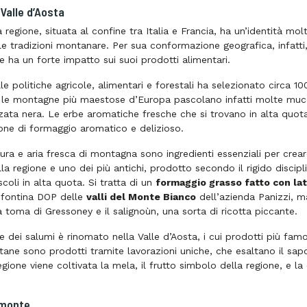
Valle d’Aosta
regione, situata al confine tra Italia e Francia, ha un’identità mol
lle tradizioni montanare. Per sua conformazione geografica, infatt
e ha un forte impatto sui suoi prodotti alimentari.
lle politiche agricole, alimentari e forestali ha selezionato circa 10
ra le montagne più maestose d’Europa pascolano infatti molte m
zata nera. Le erbe aromatiche fresche che si trovano in alta quota
one di formaggio aromatico e delizioso.
tura e aria fresca di montagna sono ingredienti essenziali per cre
la regione e uno dei più antichi, prodotto secondo il rigido discip
scoli in alta quota. Si tratta di un
formaggio grasso fatto con lat
 fontina DOP delle
valli del Monte Bianco
dell’azienda Panizzi, ma
la toma di Gressoney e il
salignoùn
, una sorta di ricotta piccante.
e dei salumi è rinomato nella Valle d’Aosta, i cui prodotti più fam
stane sono prodotti tramite lavorazioni uniche, che esaltano il sap
egione viene coltivata la mela, il frutto simbolo della regione, e la 
emonte