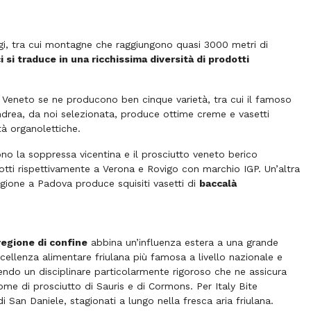
aggi, tra cui montagne che raggiungono quasi 3000 metri di
i si traduce in una ricchissima diversità di prodotti
n Veneto se ne producono ben cinque varietà, tra cui il famoso
drea, da noi selezionata, produce ottime creme e vasetti
tà organolettiche.
sono la soppressa vicentina e il prosciutto veneto berico
ti rispettivamente a Verona e Rovigo con marchio IGP. Un’altra
agione a Padova produce squisiti vasetti di
baccalà
regione di confine
abbina un’influenza estera a una grande
cellenza alimentare friulana più famosa a livello nazionale e
ndo un disciplinare particolarmente rigoroso che ne assicura
ome di prosciutto di Sauris e di Cormons. Per Italy Bite
San Daniele, stagionati a lungo nella fresca aria friulana.