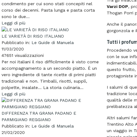
Tra gli insacca
condimento per cui sono stati concepiti nel
Varzi DOP
, pr
corso dei decenni. Pasta lunga e pasta corta
Thogan Porri p
sono le due...
Leggi di più
Anche il panor
gorgonzola e i
LE VARIETÀ DI RISO ITALIANO
Tutti i profum
Pubblicato in:
Le Guide di Manuela
11/03/2020
Procedendo ver
47651
visualizzazioni
con le sue inf
Per noi italiani il riso difficilmente è visto come
indimenticabil
accompagnamento a un secondo piatto. È un
questo frutto,
vero ingrediente di tante ricette di primi piatti
protagoniste in
tradizionali e non. Timballi, risotti, supplì,
I salumi di qu
polpette, insalate… La storia culinaria...
tradizione loc
Leggi di più
qualità delle 
prelibatezza a
DIFFERENZA TRA GRANA PADANO E
Altri salumi fa
PARMIGIANO REGGIANO
Trentino Alto 
Pubblicato in:
Le Guide di Manuela
un viaggio in 
21/02/2020