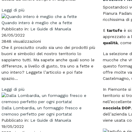
Spostandoci ve
Leggi di più
Pianura Padan
ricchissima di
Quando intero è meglio che a fette
Pubblicato in:
Le Guide di Manuela
Il
tartufo
è si
26/05/2022
apprezzato a l
3848
visualizzazioni
qualità
, come 
Che il prosciutto crudo sia uno dei prodotti più
buoni e simbolici del nostro territorio lo
La selezione d
sappiamo tutti. Ma sapete anche quali sono le
mucche che viv
differenze, a livello di gusto, tra uno a fette e
questo formagg
uno intero? Leggete l’articolo e poi fate
offre molte var
spazio...
Castelmagno, u
Leggi di più
In Piemonte s
territorio si t
nell’eccellente
Dalla Lombardia, un formaggio fresco e
nocciola DOP
cremoso perfetto per ogni portata!
dell’azienda La
Pubblicato in:
Le Guide di Manuela
viene usata com
19/05/2022