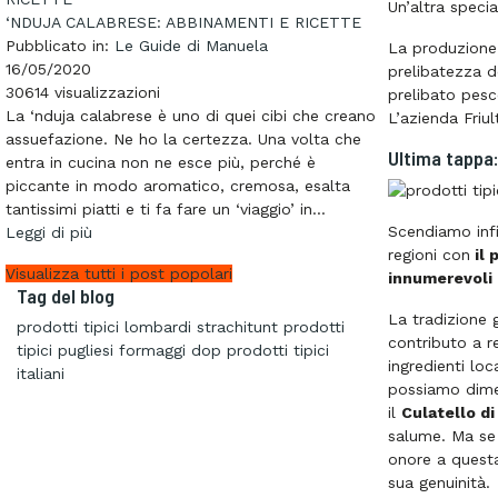
Un’altra special
‘NDUJA CALABRESE: ABBINAMENTI E RICETTE
Pubblicato in:
Le Guide di Manuela
La produzione 
16/05/2020
prelibatezza d
30614
visualizzazioni
prelibato pesc
La ‘nduja calabrese è uno di quei cibi che creano
L’azienda Friu
assuefazione. Ne ho la certezza. Una volta che
Ultima tappa
entra in cucina non ne esce più, perché è
piccante in modo aromatico, cremosa, esalta
tantissimi piatti e ti fa fare un ‘viaggio’ in...
Scendiamo infin
Leggi di più
regioni con
il 
Visualizza tutti i post popolari
innumerevoli 
Tag del blog
La tradizione 
prodotti tipici lombardi
strachitunt
prodotti
contributo a re
tipici pugliesi
formaggi dop
prodotti tipici
ingredienti loc
italiani
possiamo dimen
il
Culatello di
salume. Ma se d
onore a questa
sua genuinità.