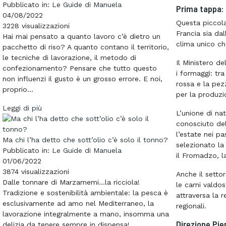
Pubblicato in:
Le Guide di Manuela
Prima tappa: 
04/08/2022
Questa piccola 
3228
visualizzazioni
Francia sia da
Hai mai pensato a quanto lavoro c’è dietro un
clima unico ch
pacchetto di riso? A quanto contano il territorio,
le tecniche di lavorazione, il metodo di
Il Ministero de
confezionamento? Pensare che tutto questo
i formaggi: t
non influenzi il gusto è un grosso errore. E noi,
rossa e la pez
proprio...
per la produzi
Leggi di più
L’unione di na
conosciuto del
l’estate nei pa
Ma chi l’ha detto che sott’olio c’è solo il tonno?
selezionato la
Pubblicato in:
Le Guide di Manuela
il
Fromadzo
, 
01/06/2022
3874
visualizzazioni
Anche il settor
Dalle tonnare di Marzamemi…la ricciola!
le carni valdo
Tradizione e sostenibilità ambientale: la pesca è
attraversa la r
esclusivamente ad amo nel Mediterraneo, la
regionali.
lavorazione integralmente a mano, insomma una
Direzione Pi
delizia da tenere sempre in dispensa!