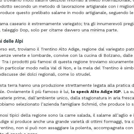
ti troviamo molti salumi deliziosi rinomati a livello internazionale
odotto secondo un metodo di lavorazione artigianale con i migliori 
roduce questo prelibato salame in modo artigianale, seguendo le a
ama caseario è estremamente variegato; tra gli innumerevoli pregi
l taleggio Dop, solo per citarne davvero una minima parte.
i delle Alpi
so est, troviamo il Trentino Alto Adige, regione dal variegato patr
luenze venete e lombarde, convive con la cucina di Bolzano, dalle
i. Tra i prodotti più famosi di questa regione troviamo sicuramente
 in particolar modo nella Val di Non, e la mela del Trentino è sim
discusse dei dolci regionali, come lo strudel.
esta terra hanno una produzione strettamente legata alla pratica d
ale. Ovviamente il più famoso è lui,
lo speck Alto Adige IGP
. La s
materie prime, dall’ambiente unico, dalla stagionatura in aria fresc
bbiamo selezionato l’azienda famigliare Schmid, che produce lo sp
mosi tipici della regione sono la carne salada, il salame all’aglio 
Adige si produce anche una grande varietà di ottimi formaggi, tra c
Trentino, non si può non assaggiare la polenta, accompagnata con c