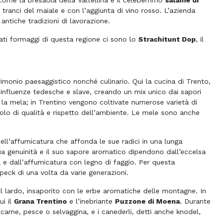
, come la bresaola della Valtellina e il celeberrimo
salame di
tranci del maiale e con l’aggiunta di vino rosso. L’azienda
ntiche tradizioni di lavorazione.
ati formaggi di questa regione ci sono lo
Strachitunt Dop
, il
imonio paesaggistico nonché culinario. Qui la cucina di Trento,
 influenze tedesche e slave, creando un mix unico dai sapori
 la mela; in Trentino vengono coltivate numerose varietà di
bolo di qualità e rispetto dell’ambiente. Le mele sono anche
ell’affumicatura che affonda le sue radici in una lunga
ua genuinità e il suo sapore aromatico dipendono dall’eccelsa
a e dall’affumicatura con legno di faggio. Per questa
eck di una volta da varie generazioni.
e il lardo, insaporito con le erbe aromatiche delle montagne. In
ui il
Grana Trentino
e l’
inebriante
Puzzone di Moena
. Durante
arne, pesce o selvaggina, e i canederli, detti anche
knodel
,