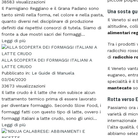
piccole polpet
38583
visualizzazioni
Il Parmigiano Reggiano e il Grana Padano sono
Una sosta gu
tanto simili nella forma, nel colore e nella pasta,
Il Veneto si e
quanto diversi nel disciplinare di produzione
altitudine, col
definiti dai rispettivi consorzi di tutela. Siamo di
alimentari reg
fronte a due mostri sacri dei formaggi...
Leggi di più
Tra i prodotti 
radicchio ross
di
radicchio r
ALLA SCOPERTA DEI FORMAGGI ITALIANI A
LATTE CRUDO
Il Veneto vanta
Pubblicato in:
Le Guide di Manuela
euganeo, entra
03/04/2020
specialità è i
33673
visualizzazioni
mantecato
so
Il latte crudo è il latte che non subisce alcun
Rotta verso 
trattamento termico prima di essere lavorato
per diventare formaggio. Secondo Slow Food, i
Passiamo ora al
formaggi fatti con questo tipo di latte, ovvero i
varietà di mic
formaggi italiani a latte crudo, sono gli unici...
internazionale
Leggi di più
l’alta qualità
abbiamo selezi