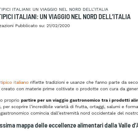
IPICI ITALIANI: UN VIAGGIO NEL NORD DELL’ITALIA
zazioni
Pubblicato su:
21/02/2020
tipico italiano
riflette tradizioni e usanze che fanno parte da secol
è creato con materie prime coltivate o prodotte con cura da genera
mo proprio
partire per un viaggio gastronomico tra i prodotti ali
i
, per scoprire l’incredibile varietà di frutta, ortaggi, salumi e for
 gastronomico comincia dall’estremità nord occidentale del nostr
ssima mappa delle eccellenze alimentari dalla Valle d