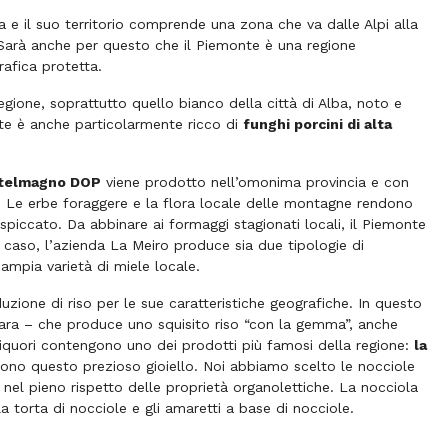
e il suo territorio comprende una zona che va dalle Alpi alla
 Sarà anche per questo che il Piemonte è una regione
rafica protetta.
ione, soprattutto quello bianco della città di Alba, noto e
onte è anche particolarmente ricco di
funghi porcini di alta
telmagno DOP
viene prodotto nell’omonima provincia e con
. Le erbe foraggere e la flora locale delle montagne rendono
iccato. Da abbinare ai formaggi stagionati locali, il Piemonte
 a caso, l’azienda La Meiro produce sia due tipologie di
ampia varietà di miele locale.
zione di riso per le sue caratteristiche geografiche. In questo
ra – che produce uno squisito riso “con la gemma”, anche
 i liquori contengono uno dei prodotti più famosi della regione:
la
scono questo prezioso gioiello. Noi abbiamo scelto le nocciole
e nel pieno rispetto delle proprietà organolettiche. La nocciola
a torta di nocciole e gli amaretti a base di nocciole.