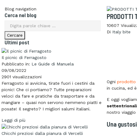
Blog navigation
Cerca nel blog
PRODOTTI T
10607
Visualiz
Di
Italy bite
Ultimi post
Il picnic di Ferragosto
Pubblicato in:
Le Guide di Manuela
09/08/2022
2901
visualizzazioni
Ogni
prodotto 
Ferragosto si avvicina, tirate fuori i cestini da
in cucina, ed 
picnic! Che ci portiamo? Tutte preparazioni
veloci da fare e pratiche da trasportare e da
E oggi voglia
mangiare – quasi non servono nemmeno piatti e
settentrional
posate! Il segreto? I migliori salumi italiani.
nostro viaggio
Leggi di più
Una gustosi
Chicchi preziosi dalla pianura di Vercelli