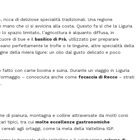
ricca di deliziose specialità tradizionali. Una regione
no che ci si avvicina alla costa. Questo fa sì che la Liguria
lo spazio limitato, l’agricoltura è alquanto diffusa, in
uore di bue e il
basilico di Prà
, utilizzato per preparare
ano perfettamente le trofie o le linguine, altre specialità della
ine della riviera ligure: un olio dal gusto delicato e poco
fatto con carne bovina e suina. Durante un viaggio in Liguria
l formaggio – conosciuta anche come
focaccia di Recco
– strati
.
ne di pianura, montagna e colline attraversate da molti corsi
i tipici, tra cui
molte eccellenze gastronomiche
cereali agli ortaggi, come la mela della Valtellina IGP.